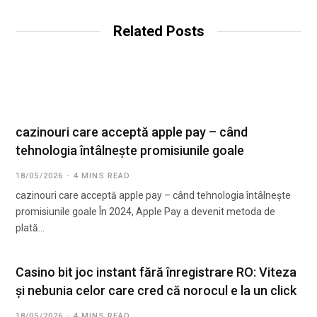
Related Posts
cazinouri care acceptă apple pay – când
tehnologia întâlnește promisiunile goale
18/05/2026
4 MINS READ
cazinouri care acceptă apple pay – când tehnologia întâlnește
promisiunile goale În 2024, Apple Pay a devenit metoda de
plată…
Casino bit joc instant fără înregistrare RO: Viteza
și nebunia celor care cred că norocul e la un click
18/05/2026
4 MINS READ