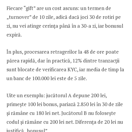
Fiecare “gift” are un cost ascuns: un termen de
„turnover” de 10 zile, adică dacă joci 30 de rotiri pe
zi, nu vei atinge cerința până în a 30-a zi, iar bonusul
expiră.
În plus, procesarea retragerilor la 48 de ore poate
părea rapidă, dar în practică, 12% dintre tranzacții
sunt blocate de verificarea KYC, iar media de timp la
un banc de 100.000 lei este de 5 zile.
Uite un exemplu: jucătorul A depune 200 lei,
primește 100 lei bonus, pariază 2.850 lei în 30 de zile
și rămâne cu 180 lei net. Jucătorul B nu folosește
codul și rămâne cu 200 lei net. Diferența de 20 lei nu
justifică „bonusul”.