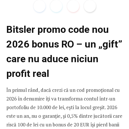
Bitsler promo code nou
2026 bonus RO – un „gift”
care nu aduce niciun
profit real
În primul rând, dacă crezi că un cod promoțional cu
2026 în denumire îți va transforma contul într-un
portofoliu de 10.000 de lei, ești la locul greșit. 2026
este un an, nu o garanție, și 0,5% dintre jucătorii care
riscă 100 de lei cu un bonus de 20 EUR își pierd banii