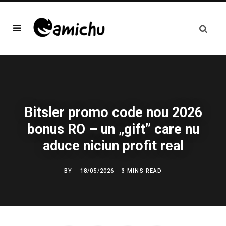
Bitsler promo code nou 2026
bonus RO – un „gift” care nu
aduce niciun profit real
BY
18/05/2026
3 MINS READ