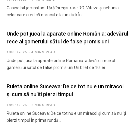
Casino bit joc instant fără înregistrare RO: Viteza și nebunia
celor care cred că norocul e la un click În…
Unde pot juca la aparate online România: adevărul
rece al gamerului sătul de false promisiuni
18/05/2026
4 MINS READ
Unde pot juca la aparate online România: adevărul rece al
gamerului sătul de false promisiuni Un bilet de 10 lei…
Ruleta online Suceava: De ce tot nu e un miracol
și cum să nu îți pierzi timpul
18/05/2026
5 MINS READ
Ruleta online Suceava: De ce tot nu e un miracol și cum să nu îți
pierzi timpul În prima rundă…