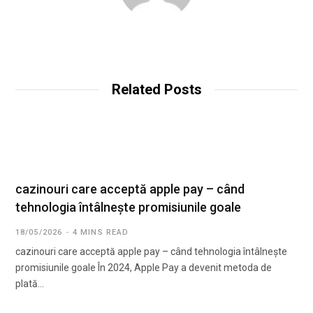
Related Posts
cazinouri care acceptă apple pay – când
tehnologia întâlnește promisiunile goale
18/05/2026
4 MINS READ
cazinouri care acceptă apple pay – când tehnologia întâlnește
promisiunile goale În 2024, Apple Pay a devenit metoda de
plată…