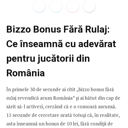
Bizzo Bonus Fără Rulaj:
Ce înseamnă cu adevărat
pentru jucătorii din
România
În primele 30 de secunde ai citit „bizzo bonus fără
rulaj revendică acum România” și ai bătut din cap de
sărit să-l activezi, crezând că e o comoară ascunsă.
15 secunde de cercetare arată totuși că, în realitate,
asta înseamnă un bonus de 10 lei, fără condiții de