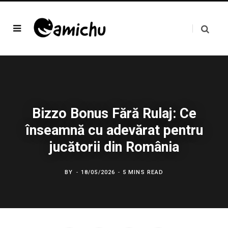
Bizzo Bonus Fără Rulaj: Ce
înseamnă cu adevărat pentru
jucătorii din România
BY
18/05/2026
5 MINS READ