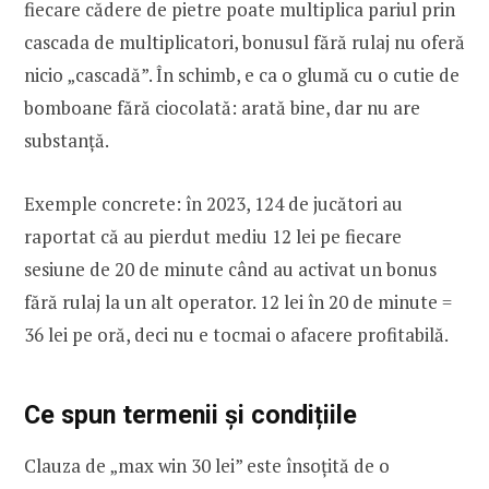
fiecare cădere de pietre poate multiplica pariul prin
cascada de multiplicatori, bonusul fără rulaj nu oferă
nicio „cascadă”. În schimb, e ca o glumă cu o cutie de
bomboane fără ciocolată: arată bine, dar nu are
substanță.
Exemple concrete: în 2023, 124 de jucători au
raportat că au pierdut mediu 12 lei pe fiecare
sesiune de 20 de minute când au activat un bonus
fără rulaj la un alt operator. 12 lei în 20 de minute =
36 lei pe oră, deci nu e tocmai o afacere profitabilă.
Ce spun termenii și condițiile
Clauza de „max win 30 lei” este însoțită de o