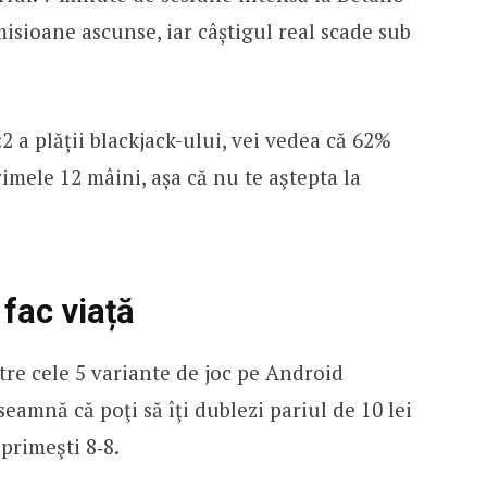
misioane ascunse, iar câștigul real scade sub
3:2 a plății blackjack-ului, vei vedea că 62%
rimele 12 mâini, așa că nu te aştepta la
 fac viață
tre cele 5 variante de joc pe Android
seamnă că poţi să îţi dublezi pariul de 10 lei
 primeşti 8‑8.