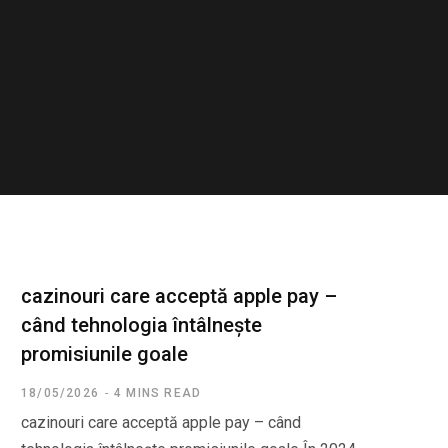
cazinouri care acceptă apple pay –
când tehnologia întâlnește
promisiunile goale
18/05/2026
4 MINS READ
cazinouri care acceptă apple pay – când