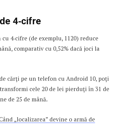
de 4‑cifre
ză cu 4‑cifre (de exemplu, 1120) reduce
ână, comparativ cu 0,52% dacă joci la
de cărţi pe un telefon cu Android 10, poţi
 transformi cele 20 de lei pierduţi în 31 de
iune de 25 de mână.
 Când „localizarea” devine o armă de