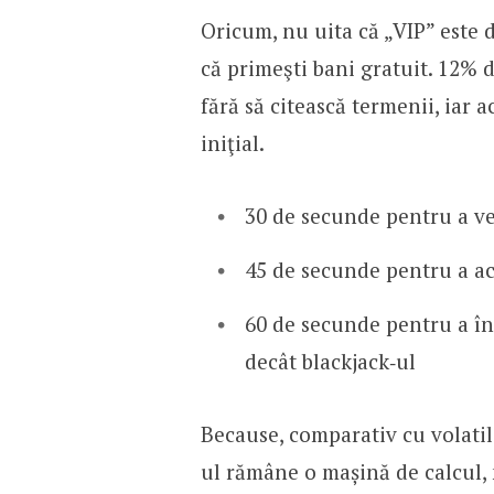
Oricum, nu uita că „VIP” este
că primeşti bani gratuit. 12% 
fără să citească termenii, iar 
iniţial.
30 de secunde pentru a ver
45 de secunde pentru a ac
60 de secunde pentru a înţ
decât blackjack‑ul
Because, comparativ cu volatil
ul rămâne o mașină de calcul, 