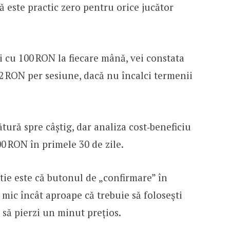
ă este practic zero pentru orice jucător
ci cu 100 RON la fiecare mână, vei constata
3,2 RON per sesiune, dacă nu încalci termenii
ătură spre câștig, dar analiza cost‑beneficiu
00 RON în primele 30 de zile.
tie este că butonul de „confirmare” în
e mic încât aproape că trebuie să foloseşti
 să pierzi un minut prețios.