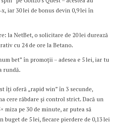
e spin” pe Gonzo’s Quest – acestea au
, iar 30 lei de bonus devin 0,9 lei în
e: la NetBet, o solicitare de 20 lei durează
rativ cu 24 de ore la Betano.
um bet” în promoții – adesea e 5 lei, iar tu
ma rundă.
st îți oferă „rapid win” în 3 secunde,
 cere răbdare și control strict. Dacă un
5× miza pe 30 de minute, ar putea să
 buget de 5 lei, fiecare pierdere de 0,13 lei