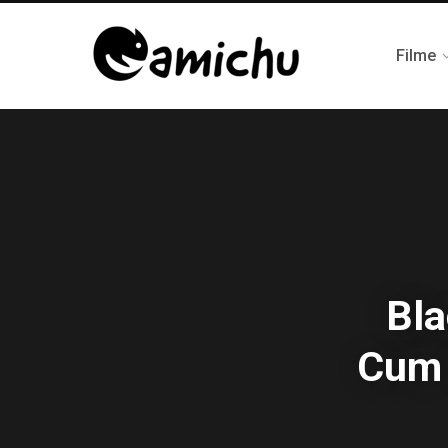
Filme
Bla
Cum t