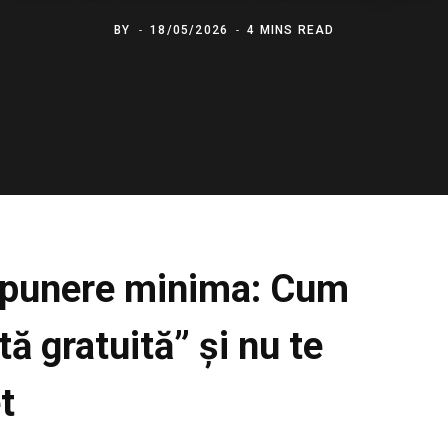
BY
18/05/2026
4 MINS READ
epunere minima: Cum
tă gratuită” și nu te
t