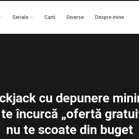
Seriale
Carti
Diverse
Despre mine
ckjack cu depunere min
e încurcă „ofertă gratui
nu te scoate din buget