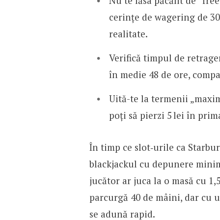
Nu te lăsa păcălit de “fre
cerințe de wagering de 30‑x
realitate.
Verifică timpul de retrager
în medie 48 de ore, compa
Uită-te la termenii „maxim
poți să pierzi 5 lei în pri
În timp ce slot‑urile ca Starbur
blackjackul cu depunere minima
jucător ar juca la o masă cu 1,
parcurgă 40 de mâini, dar cu un
se adună rapid.