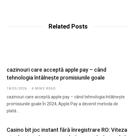
Related Posts
cazinouri care acceptă apple pay – când
tehnologia întâlnește promisiunile goale
18/05/2026
4 MINS READ
cazinouri care acceptă apple pay – când tehnologia întâlnește
promisiunile goale În 2024, Apple Pay a devenit metoda de
plată…
Casino bit joc instant fără înregistrare RO: Viteza