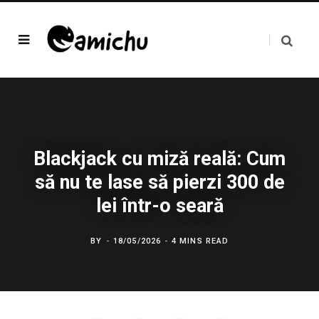
Blackjack cu miză reală: Cum
să nu te lase să pierzi 300 de
lei într-o seară
BY
18/05/2026
4 MINS READ