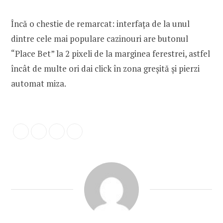
Încă o chestie de remarcat: interfața de la unul
dintre cele mai populare cazinouri are butonul
“Place Bet” la 2 pixeli de la marginea ferestrei, astfel
încât de multe ori dai click în zona greșită și pierzi
automat miza.