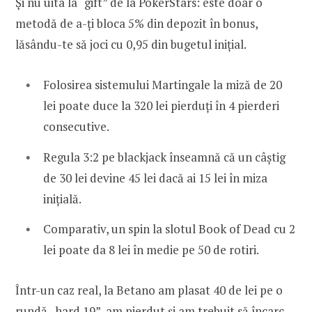
Și nu uita la “gift” de la PokerStars: este doar o
metodă de a-ți bloca 5% din depozit în bonus,
lăsându-te să joci cu 0,95 din bugetul inițial.
Folosirea sistemului Martingale la miză de 20
lei poate duce la 320 lei pierduți în 4 pierderi
consecutive.
Regula 3:2 pe blackjack înseamnă că un câștig
de 30 lei devine 45 lei dacă ai 15 lei în miza
inițială.
Comparativ, un spin la slotul Book of Dead cu 2
lei poate da 8 lei în medie pe 50 de rotiri.
Într-un caz real, la Betano am plasat 40 de lei pe o
rundă „hard 19”, am pierdut și am trebuit să încarc