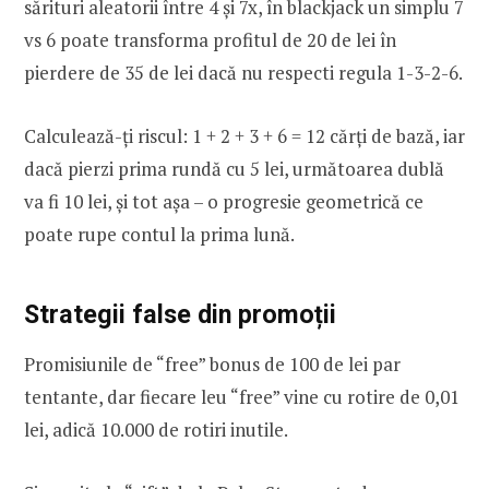
sărituri aleatorii între 4 și 7x, în blackjack un simplu 7
vs 6 poate transforma profitul de 20 de lei în
pierdere de 35 de lei dacă nu respecti regula 1-3-2-6.
Calculează-ți riscul: 1 + 2 + 3 + 6 = 12 cărți de bază, iar
dacă pierzi prima rundă cu 5 lei, următoarea dublă
va fi 10 lei, și tot așa – o progresie geometrică ce
poate rupe contul la prima lună.
Strategii false din promoții
Promisiunile de “free” bonus de 100 de lei par
tentante, dar fiecare leu “free” vine cu rotire de 0,01
lei, adică 10.000 de rotiri inutile.