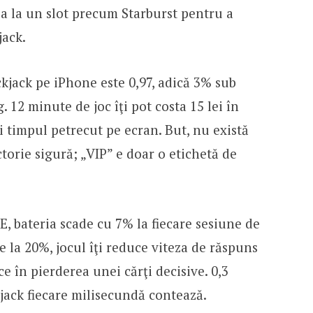
ea la un slot precum Starburst pentru a
jack.
ackjack pe iPhone este 0,97, adică 3% sub
 12 minute de joc îţi pot costa 15 lei în
 timpul petrecut pe ecran. But, nu există
ctorie sigură; „VIP” e doar o etichetă de
E, bateria scade cu 7% la fiecare sesiune de
e la 20%, jocul îţi reduce viteza de răspuns
e în pierderea unei cărţi decisive. 0,3
jack fiecare milisecundă contează.