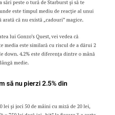
a sări peste o tură de Starburst și să te
secunde este timpul mediu de reacție al unui
ă arată că nu există „cadouri” magice.
itatea lui Gonzo’s Quest, vei vedea că
te media este similară cu riscul de a dărui 2
ouble down. 4.2% este diferenţa dintre o mână
 lângă medie.
m să nu pierzi 2.5% din
 lei și joci 50 de mâini cu miză de 20 lei,
) = 750 lei dacă iei „hit” la fiecare 3‑a carte.