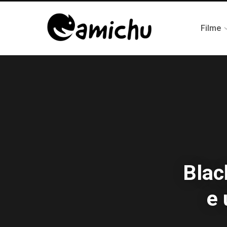
Filme
Blac
e 