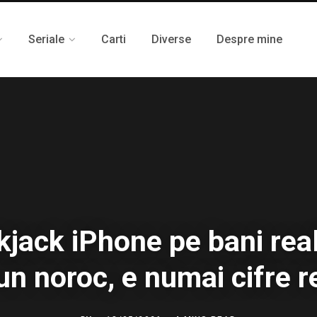
Seriale
Carti
Diverse
Despre mine
kjack iPhone pe bani real
un noroc, e numai cifre r