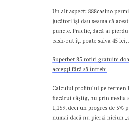
Un alt aspect: 888casino permi
jucători îşi dau seama că acest
puncte. Practic, dacă ai pierdut
cash‑out îţi poate salva 45 lei,
Superbet 85 rotiri gratuite do
accepți fără să întrebi
Calculul profitului pe termen
fiecărui câștig, nu prin media 
1,159, deci un progres de 5% p
numai dacă nu pierzi niciun „s