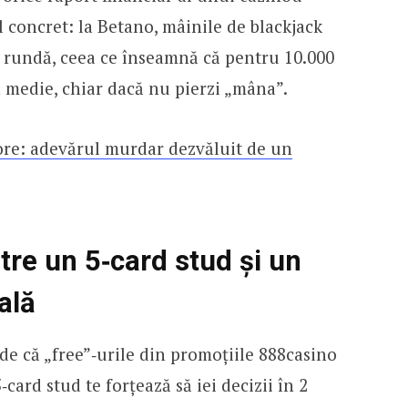
concret: la Betano, mâinile de blackjack
e rundă, ceea ce înseamnă că pentru 10.000
n medie, chiar dacă nu pierzi „mâna”.
ore: adevărul murdar dezvăluit de un
tre un 5‑card stud și un
ală
de că „free”‑urile din promoțiile 888casino
card stud te forțează să iei decizii în 2