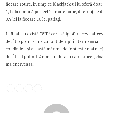
fiecare rotire, în timp ce blackjack‑ul îţi oferă doar
1,1x la o mână perfectă – matematic, diferența e de
0,9 lei la fiecare 10 lei pariaţi.
În final, nu există “VIP” care să îţi ofere ceva altceva
decât o promisiune cu font de 7 pt în termenii și
condițiile – și această mărime de font este mai mică
decât cel puțin 1,2 mm, un detaliu care, sincer, chiar
mă enervează.