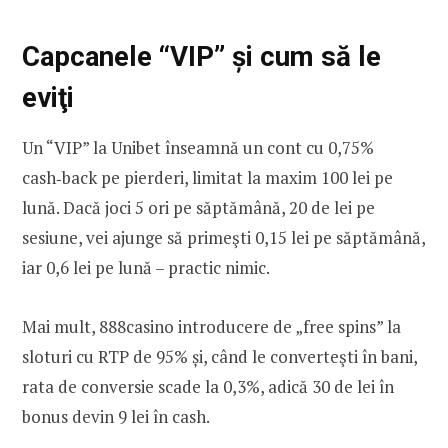
Capcanele “VIP” și cum să le
eviţi
Un “VIP” la Unibet înseamnă un cont cu 0,75%
cash‑back pe pierderi, limitat la maxim 100 lei pe
lună. Dacă joci 5 ori pe săptămână, 20 de lei pe
sesiune, vei ajunge să primeşti 0,15 lei pe săptămână,
iar 0,6 lei pe lună – practic nimic.
Mai mult, 888casino introducere de „free spins” la
sloturi cu RTP de 95% și, când le converteşti în bani,
rata de conversie scade la 0,3%, adică 30 de lei în
bonus devin 9 lei în cash.