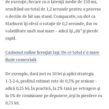
de execuție, fiecare cu o latență medie de 150 ms,
rezultând un total de 1,2 secunde pentru a procesa
o decizie de hit sau stand. Comparativ, un slot ca
Starburst îţi oferă o rotație de 0,2 secunde, dar cu
volatilitate mult mai mare – adică îţi „dă” și pierde
rapid.
Cazinouri online licențiat Iași: De ce totul e o mare
iluzie comercială
De exemplu, dacă joci cu 50 lei și aplici strategia
1‑3‑2‑6, profitul estimat este de 0,5% pe sesiune –
adică 0,25 lei. În practică, la 2% taxă pe retragere și
la 5% de comisioane pe depunere, ieşi în pierdere cu
0,75 lei.