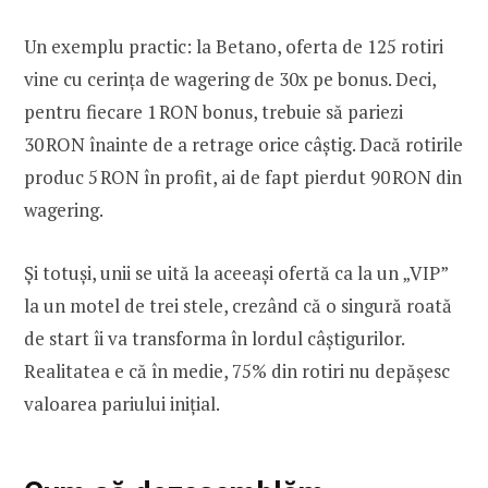
Un exemplu practic: la Betano, oferta de 125 rotiri
vine cu cerința de wagering de 30x pe bonus. Deci,
pentru fiecare 1 RON bonus, trebuie să pariezi
30 RON înainte de a retrage orice câștig. Dacă rotirile
produc 5 RON în profit, ai de fapt pierdut 90 RON din
wagering.
Și totuși, unii se uită la aceeași ofertă ca la un „VIP”
la un motel de trei stele, crezând că o singură roată
de start îi va transforma în lordul câștigurilor.
Realitatea e că în medie, 75% din rotiri nu depășesc
valoarea pariului inițial.