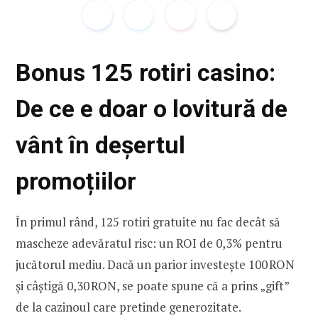
Bonus 125 rotiri casino:
De ce e doar o lovitură de
vânt în deșertul
promoțiilor
În primul rând, 125 rotiri gratuite nu fac decât să
mascheze adevăratul risc: un ROI de 0,3% pentru
jucătorul mediu. Dacă un parior investește 100 RON
și câștigă 0,30 RON, se poate spune că a prins „gift”
de la cazinoul care pretinde generozitate.