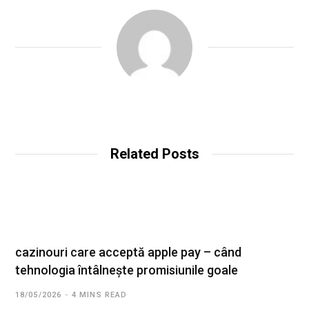
Related Posts
cazinouri care acceptă apple pay – când
tehnologia întâlnește promisiunile goale
18/05/2026
4 MINS READ