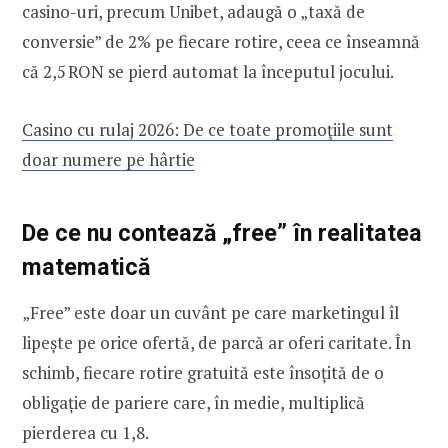
casino-uri, precum Unibet, adaugă o „taxă de
conversie” de 2% pe fiecare rotire, ceea ce înseamnă
că 2,5 RON se pierd automat la începutul jocului.
Casino cu rulaj 2026: De ce toate promoţiile sunt
doar numere pe hârtie
De ce nu contează „free” în realitatea
matematică
„Free” este doar un cuvânt pe care marketingul îl
lipește pe orice ofertă, de parcă ar oferi caritate. În
schimb, fiecare rotire gratuită este însoțită de o
obligație de pariere care, în medie, multiplică
pierderea cu 1,8.