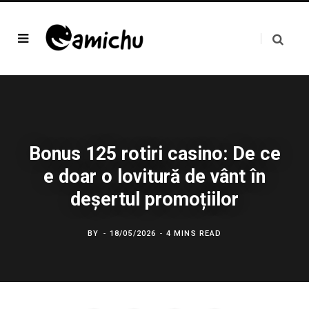
Bonus 125 rotiri casino: De ce
e doar o lovitură de vânt în
deșertul promoțiilor
BY
18/05/2026
4 MINS READ