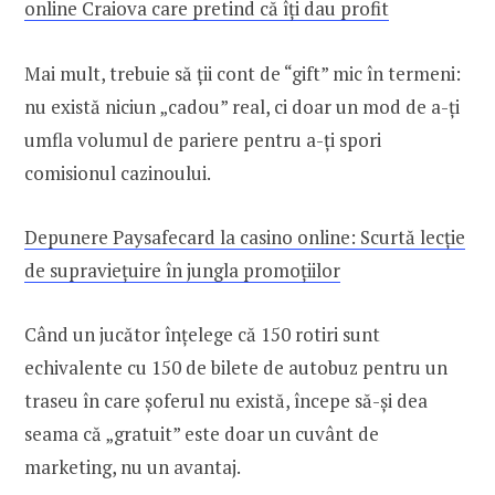
online Craiova care pretind că îți dau profit
Mai mult, trebuie să ții cont de “gift” mic în termeni:
nu există niciun „cadou” real, ci doar un mod de a-ți
umfla volumul de pariere pentru a-ți spori
comisionul cazinoului.
Depunere Paysafecard la casino online: Scurtă lecție
de supraviețuire în jungla promoțiilor
Când un jucător înțelege că 150 rotiri sunt
echivalente cu 150 de bilete de autobuz pentru un
traseu în care șoferul nu există, începe să-și dea
seama că „gratuit” este doar un cuvânt de
marketing, nu un avantaj.