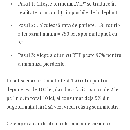
Pasul 1: Citește termenii. „VIP” se traduce în
realitate prin condiții imposibile de îndeplinit.
Pasul 2: Calculează rata de pariere. 150 rotiri ×
5 lei pariul minim = 750 lei, apoi multiplică cu
30.
Pasul 3: Alege sloturi cu RTP peste 97% pentru
a minimiza pierderile.
Un alt scenariu: Unibet oferă 150 rotiri pentru
depunerea de 100 lei, dar dacă faci 5 pariuri de 2 lei
pe linie, în total 10 lei, ai consumat deja 5% din
bugetul inițial fără să vezi vreun câștig semnificativ.
Celebrăm absurditatea: cele mai bune cazinouri