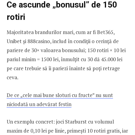
Ce ascunde „bonusul” de 150
rotiri
Majoritatea brandurilor mari, cum ar fi Bet365,
Unibet și 888casino, includ în condiții o cerință de
pariere de 30× valoarea bonusului; 150 rotiri × 10 lei
pariul minim = 1500 lei, înmulțit cu 30 dă 45.000 lei
pe care trebuie să îi pariezi înainte să poți retrage
ceva.
De ce „cele mai bune sloturi cu fructe” nu sunt
niciodată un adevărat festin
Un exemplu concret: joci Starburst cu volumul
maxim de 0,10 lei pe linie, primești 10 rotiri gratis, iar