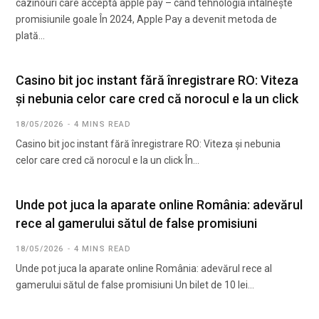
cazinouri care acceptă apple pay – când tehnologia întâlnește
promisiunile goale În 2024, Apple Pay a devenit metoda de
plată…
Casino bit joc instant fără înregistrare RO: Viteza
și nebunia celor care cred că norocul e la un click
18/05/2026
4 MINS READ
Casino bit joc instant fără înregistrare RO: Viteza și nebunia
celor care cred că norocul e la un click În…
Unde pot juca la aparate online România: adevărul
rece al gamerului sătul de false promisiuni
18/05/2026
4 MINS READ
Unde pot juca la aparate online România: adevărul rece al
gamerului sătul de false promisiuni Un bilet de 10 lei…