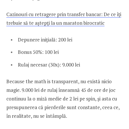
Cazinouri cu retragere prin transfer bancar: De ce îți
trebuie să te aștepţi la un maraton birocratic
Depunere inițială: 200 lei
Bonus 50%: 100 lei
Rulaj necesar (30x): 9.000 lei
Because the math is transparent, nu există nicio
magie. 9.000 lei de rulaj înseamnă 45 de ore de joc
continuu la o miză medie de 2 lei pe spin, și asta cu
presupunerea că pierderile sunt constante, ceea ce,
în realitate, nu se întâmplă.