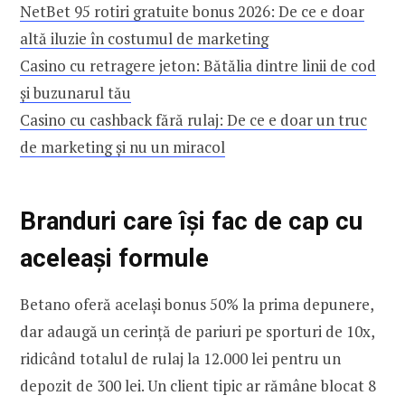
NetBet 95 rotiri gratuite bonus 2026: De ce e doar
altă iluzie în costumul de marketing
Casino cu retragere jeton: Bătălia dintre linii de cod
și buzunarul tău
Casino cu cashback fără rulaj: De ce e doar un truc
de marketing și nu un miracol
Branduri care își fac de cap cu
aceleași formule
Betano oferă același bonus 50% la prima depunere,
dar adaugă un cerință de pariuri pe sporturi de 10x,
ridicând totalul de rulaj la 12.000 lei pentru un
depozit de 300 lei. Un client tipic ar rămâne blocat 8