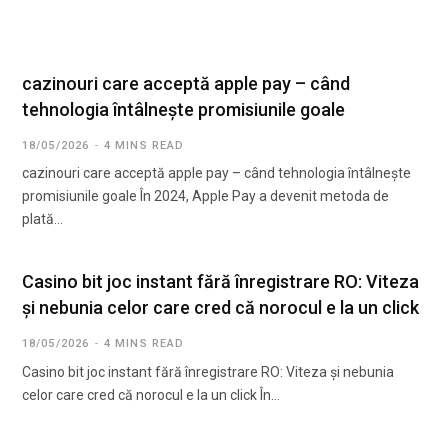
cazinouri care acceptă apple pay – când
tehnologia întâlnește promisiunile goale
18/05/2026
4 MINS READ
cazinouri care acceptă apple pay – când tehnologia întâlnește
promisiunile goale În 2024, Apple Pay a devenit metoda de
plată…
Casino bit joc instant fără înregistrare RO: Viteza
și nebunia celor care cred că norocul e la un click
18/05/2026
4 MINS READ
Casino bit joc instant fără înregistrare RO: Viteza și nebunia
celor care cred că norocul e la un click În…