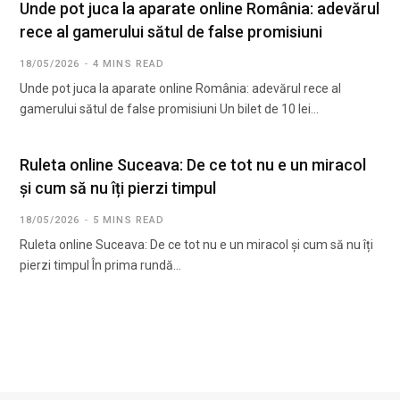
Unde pot juca la aparate online România: adevărul
rece al gamerului sătul de false promisiuni
18/05/2026
4 MINS READ
Unde pot juca la aparate online România: adevărul rece al
gamerului sătul de false promisiuni Un bilet de 10 lei…
Ruleta online Suceava: De ce tot nu e un miracol
și cum să nu îți pierzi timpul
18/05/2026
5 MINS READ
Ruleta online Suceava: De ce tot nu e un miracol și cum să nu îți
pierzi timpul În prima rundă…