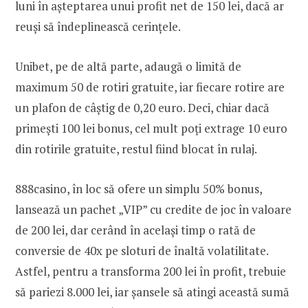
luni în așteptarea unui profit net de 150 lei, dacă ar
reuși să îndeplinească cerințele.
Unibet, pe de altă parte, adaugă o limită de
maximum 50 de rotiri gratuite, iar fiecare rotire are
un plafon de câștig de 0,20 euro. Deci, chiar dacă
primești 100 lei bonus, cel mult poți extrage 10 euro
din rotirile gratuite, restul fiind blocat în rulaj.
888casino, în loc să ofere un simplu 50% bonus,
lansează un pachet „VIP” cu credite de joc în valoare
de 200 lei, dar cerând în același timp o rată de
conversie de 40x pe sloturi de înaltă volatilitate.
Astfel, pentru a transforma 200 lei în profit, trebuie
să pariezi 8.000 lei, iar șansele să atingi această sumă