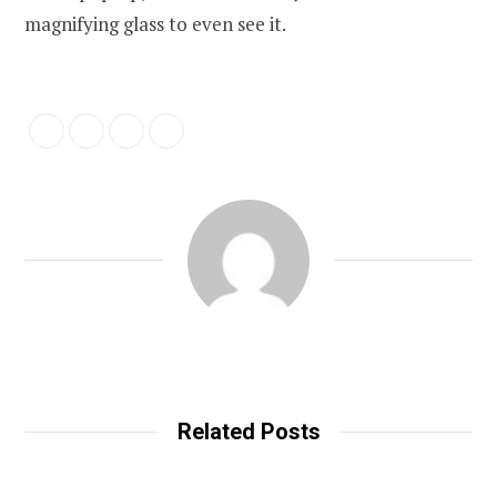
magnifying glass to even see it.
Related Posts