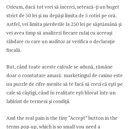
Oricum, dacă tot vrei să încerci, setează-ți un buget
strict de 50 lei și nu depăși limita de 5 rotiri pe oră.
Astfel, vei limita pierderile la 250 lei pe săptămână și
vei avea timp să analizezi fiecare rulaj cu aceeași
răbdare cu care un auditor ar verifica o declarație
fiscală.
But, când toate aceste calcule se adună, rămâne
doar o constatare amară: marketingul de casino este
un puzzle de cifre menite să te facă să crezi că ești pe
cale să câștigi, când în realitate ești blocat într-un
labirint de termeni și condiții.
And the real pain is the tiny “Accept” button in the
terms pop‑up, which is so small you need a