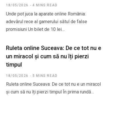
18/05/2026
4 MINS READ
Unde pot juca la aparate online România:
adevărul rece al gamerului sătul de false
promisiuni Un bilet de 10 lei…
Ruleta online Suceava: De ce tot nu e
un miracol și cum să nu îți pierzi
timpul
18/05/2026
5 MINS READ
Ruleta online Suceava: De ce tot nu e un miracol
și cum să nu îți pierzi timpul În prima rundă…