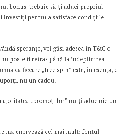
nui bonus, trebuie să-ți aduci propriul
i investiți pentru a satisface condițiile
vândă speranțe, vei găsi adesea în T&C o
nu poate fi retras până la îndeplinirea
amnă că fiecare „free spin” este, în esență, o
suporţi, nu un cadou.
 majoritatea „promoţiilor” nu-ți aduc niciun
re mă enervează cel mai mult: fontul