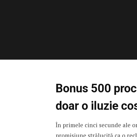
Bonus 500 proce
doar o iluzie co
În primele cinci secunde ale o
promisiune strălucită ca o recl