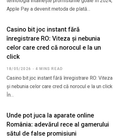
tehnologia întâlnește promisiunile goale În 2024,
Apple Pay a devenit metoda de plată…
Casino bit joc instant fără
înregistrare RO: Viteza și nebunia
celor care cred că norocul e la un
click
18/05/2026
4 MINS READ
Casino bit joc instant fără înregistrare RO: Viteza
și nebunia celor care cred că norocul e la un click
În…
Unde pot juca la aparate online
România: adevărul rece al gamerului
sătul de false promisiuni