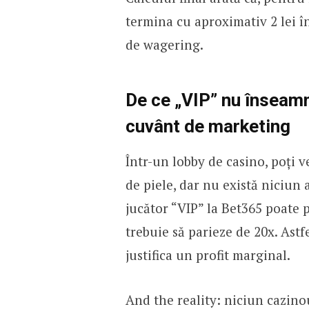
termina cu aproximativ 2 lei în
de wagering.
De ce „VIP” nu înseam
cuvânt de marketing
Într-un lobby de casino, poți 
de piele, dar nu există niciun 
jucător “VIP” la Bet365 poate p
trebuie să parieze de 20x. Astf
justifica un profit marginal.
And the reality: niciun cazino