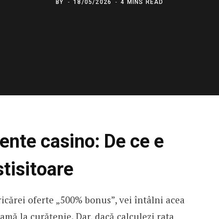
BY
18/05/2026
4 MINS READ
nte casino: De ce e
stisitoare
ricărei oferte „500% bonus”, vei întâlni acea
amă la curățenie. Dar, dacă calculezi rata