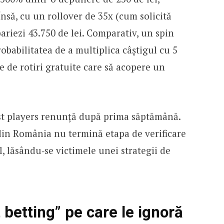
 Însă, cu un rollover de 35x (cum solicită
ariezi 43.750 de lei. Comparativ, un spin
obabilitatea de a multiplica câștigul cu 5
e de rotiri gratuite care să acopere un
st players renunță după prima săptămână.
din România nu termină etapa de verificare
l, lăsându‑se victimele unei strategii de
 betting” pe care le ignoră