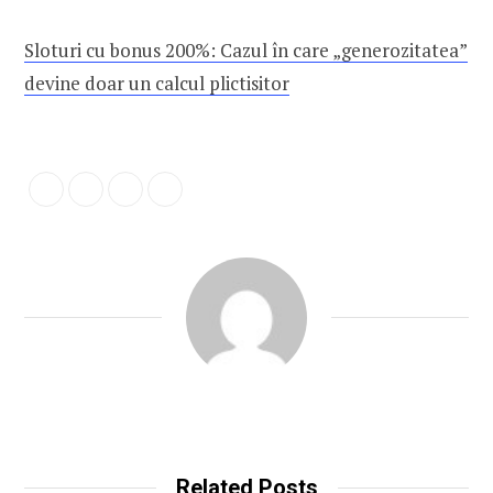
Sloturi cu bonus 200%: Cazul în care „generozitatea”
devine doar un calcul plictisitor
Related Posts