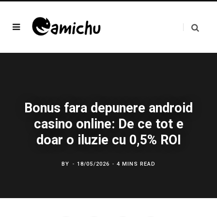
Bonus fara depunere android
casino online: De ce tot e
doar o iluzie cu 0,5% ROI
BY
18/05/2026
4 MINS READ