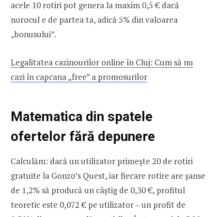
acele 10 rotiri pot genera la maxim 0,5 € dacă
norocul e de partea ta, adică 5% din valoarea
„bonusului”.
Legalitatea cazinourilor online în Cluj: Cum să nu
cazi în capcana „free” a promosurilor
Matematica din spatele
ofertelor fără depunere
Calculăm: dacă un utilizator primește 20 de rotiri
gratuite la Gonzo’s Quest, iar fiecare rotire are șanse
de 1,2% să producă un câștig de 0,30 €, profitul
teoretic este 0,072 € pe utilizator – un profit de