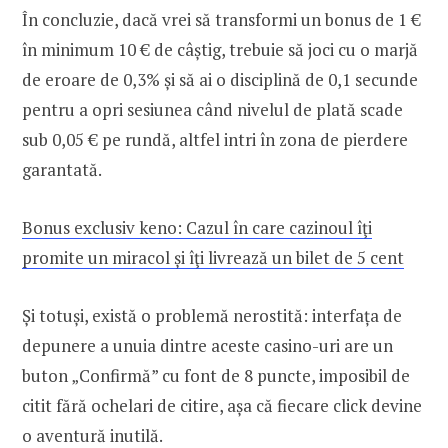
În concluzie, dacă vrei să transformi un bonus de 1 €
în minimum 10 € de câștig, trebuie să joci cu o marjă
de eroare de 0,3% și să ai o disciplină de 0,1 secunde
pentru a opri sesiunea când nivelul de plată scade
sub 0,05 € pe rundă, altfel intri în zona de pierdere
garantată.
Bonus exclusiv keno: Cazul în care cazinoul îţi
promite un miracol și îţi livrează un bilet de 5 cent
Și totuși, există o problemă nerostită: interfața de
depunere a unuia dintre aceste casino-uri are un
buton „Confirmă” cu font de 8 puncte, imposibil de
citit fără ochelari de citire, așa că fiecare click devine
o aventură inutilă.