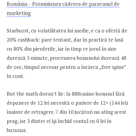
România – Promisiunea căderea de paravanul de
marketing
Starburst, cu volatilitatea lui medie, e ca o ofertă de
20% cashback: pare tentant, dar în practică te lasă
cu 80% din pierderile, iar în timp ce jocul în sine
durează 3 minute, procesarea bonusului durează 48
de ore, timpul necesar pentru a încărca „free spins”
în cont.
But the math doesn’t lie: la 888casino bonusul fără
depunere de 12 lei necesită o pariere de 12× (144 lei)
înainte de retragere. 7 din 10 jucători nu ating acest
prag, iar 3 dintre ei își închid contul cu 0 lei în
buzunar.