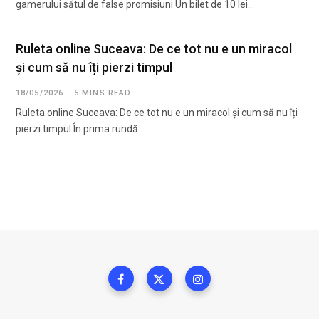
gamerului sătul de false promisiuni Un bilet de 10 lei…
Ruleta online Suceava: De ce tot nu e un miracol
și cum să nu îți pierzi timpul
18/05/2026
5 MINS READ
Ruleta online Suceava: De ce tot nu e un miracol și cum să nu îți
pierzi timpul În prima rundă…