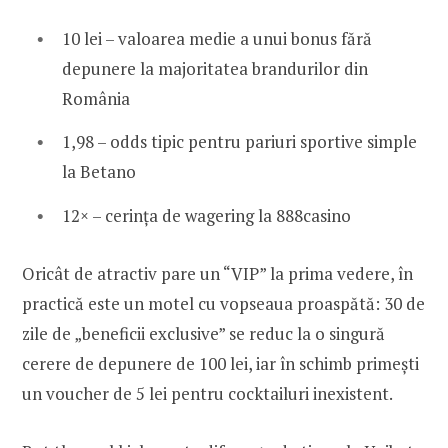
10 lei – valoarea medie a unui bonus fără
depunere la majoritatea brandurilor din
România
1,98 – odds tipic pentru pariuri sportive simple
la Betano
12× – cerința de wagering la 888casino
Oricât de atractiv pare un “VIP” la prima vedere, în
practică este un motel cu vopseaua proaspătă: 30 de
zile de „beneficii exclusive” se reduc la o singură
cerere de depunere de 100 lei, iar în schimb primești
un voucher de 5 lei pentru cocktailuri inexistent.