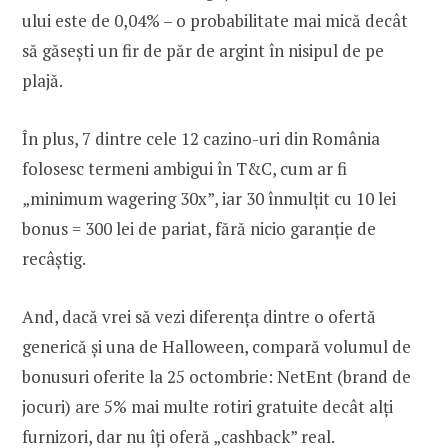
ului este de 0,04% – o probabilitate mai mică decât
să găsești un fir de păr de argint în nisipul de pe
plajă.
În plus, 7 dintre cele 12 cazino-uri din România
folosesc termeni ambigui în T&C, cum ar fi
„minimum wagering 30x”, iar 30 înmulțit cu 10 lei
bonus = 300 lei de pariat, fără nicio garanție de
recâștig.
And, dacă vrei să vezi diferența dintre o ofertă
generică și una de Halloween, compară volumul de
bonusuri oferite la 25 octombrie: NetEnt (brand de
jocuri) are 5% mai multe rotiri gratuite decât alți
furnizori, dar nu îți oferă „cashback” real.