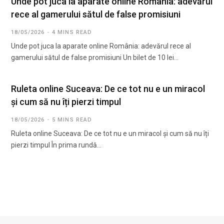
Unde pot juca la aparate online România: adevărul
rece al gamerului sătul de false promisiuni
18/05/2026
4 MINS READ
Unde pot juca la aparate online România: adevărul rece al
gamerului sătul de false promisiuni Un bilet de 10 lei…
Ruleta online Suceava: De ce tot nu e un miracol
și cum să nu îți pierzi timpul
18/05/2026
5 MINS READ
Ruleta online Suceava: De ce tot nu e un miracol și cum să nu îți
pierzi timpul În prima rundă…