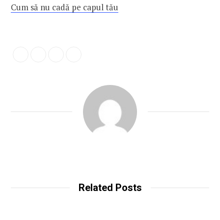
Cum să nu cadă pe capul tău
Related Posts