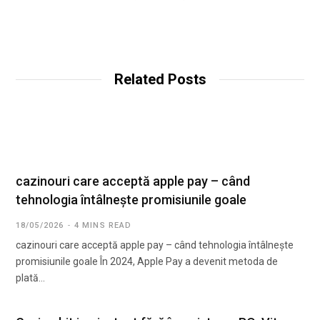
Related Posts
cazinouri care acceptă apple pay – când
tehnologia întâlnește promisiunile goale
18/05/2026
4 MINS READ
cazinouri care acceptă apple pay – când tehnologia întâlnește
promisiunile goale În 2024, Apple Pay a devenit metoda de
plată…