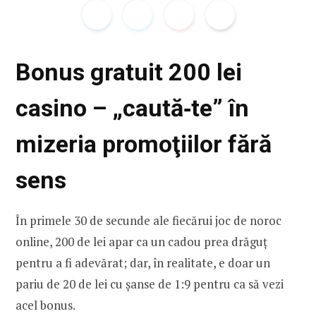
Bonus gratuit 200 lei
casino – „caută‑te” în
mizeria promoţiilor fără
sens
În primele 30 de secunde ale fiecărui joc de noroc
online, 200 de lei apar ca un cadou prea drăguț
pentru a fi adevărat; dar, în realitate, e doar un
pariu de 20 de lei cu șanse de 1:9 pentru ca să vezi
acel bonus.