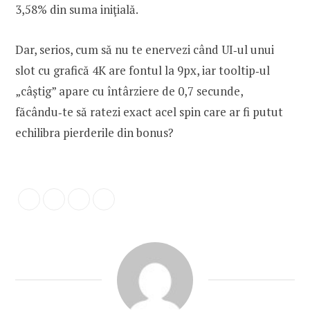
3,58% din suma iniţială.
Dar, serios, cum să nu te enervezi când UI‑ul unui
slot cu grafică 4K are fontul la 9px, iar tooltip‑ul
„câștig” apare cu întârziere de 0,7 secunde,
făcându‑te să ratezi exact acel spin care ar fi putut
echilibra pierderile din bonus?