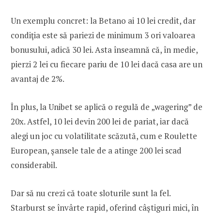
Un exemplu concret: la Betano ai 10 lei credit, dar
condiţia este să pariezi de minimum 3 ori valoarea
bonusului, adică 30 lei. Asta înseamnă că, în medie,
pierzi 2 lei cu fiecare pariu de 10 lei dacă casa are un
avantaj de 2%.
În plus, la Unibet se aplică o regulă de „wagering” de
20x. Astfel, 10 lei devin 200 lei de pariat, iar dacă
alegi un joc cu volatilitate scăzută, cum e Roulette
European, şansele tale de a atinge 200 lei scad
considerabil.
Dar să nu crezi că toate sloturile sunt la fel.
Starburst se învârte rapid, oferind câştiguri mici, în