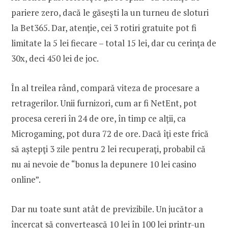
pariere zero, dacă le găseşti la un turneu de sloturi
la Bet365. Dar, atenție, cei 3 rotiri gratuite pot fi
limitate la 5 lei fiecare – total 15 lei, dar cu cerinţa de
30x, deci 450 lei de joc.
În al treilea rând, compară viteza de procesare a
retragerilor. Unii furnizori, cum ar fi NetEnt, pot
procesa cereri în 24 de ore, în timp ce alții, ca
Microgaming, pot dura 72 de ore. Dacă îţi este frică
să aștepţi 3 zile pentru 2 lei recuperaţi, probabil că
nu ai nevoie de “bonus la depunere 10 lei casino
online”.
Dar nu toate sunt atât de previzibile. Un jucător a
încercat să convertească 10 lei în 100 lei printr-un