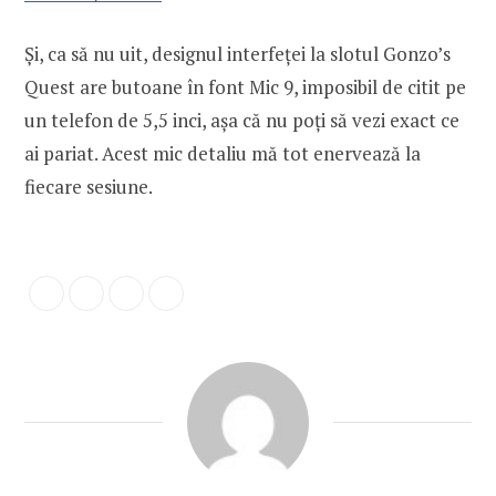
Și, ca să nu uit, designul interfeței la slotul Gonzo’s
Quest are butoane în font Mic 9, imposibil de citit pe
un telefon de 5,5 inci, așa că nu poți să vezi exact ce
ai pariat. Acest mic detaliu mă tot enervează la
fiecare sesiune.