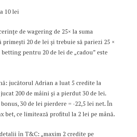
a 10 lei
 cerințe de wagering de 25× la suma
rimești 20 de lei și trebuie să pariezi 25 ×
de betting pentru 20 de lei de „cadou” este
: jucătorul Adrian a luat 5 credite la
a jucat 200 de mâini și a pierdut 30 de lei.
e bonus, 30 de lei pierdere = -22,5 lei net. În
x bet, ce limitează profitul la 2 lei pe mână.
 detalii în T&C: „maxim 2 credite pe