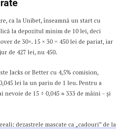
erate
re, ca la Unibet, înseamnă un start cu
ică la depozitul minim de 10 lei, deci
ver de 30×. 15 × 30 = 450 lei de pariat, iar
jur de 427 lei, nu 450.
ste Jacks or Better cu 4,5% comision,
,045 lei la un pariu de 1 leu. Pentru a
 ai nevoie de 15 ÷ 0,045 ≈ 333 de mâini – și
 reali: dezastrele mascate ca „cadouri” de la