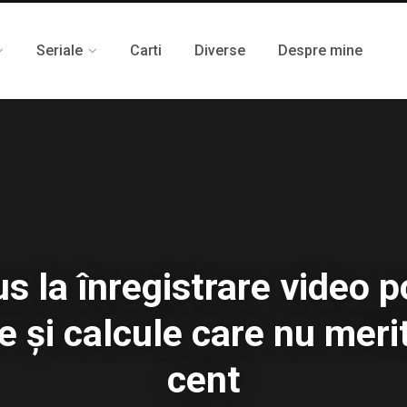
Seriale
Carti
Diverse
Despre mine
s la înregistrare video p
e și calcule care nu meri
cent