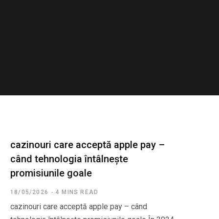
cazinouri care acceptă apple pay –
când tehnologia întâlnește
promisiunile goale
18/05/2026
4 MINS READ
cazinouri care acceptă apple pay – când