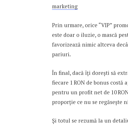
marketing
Prin urmare, orice “VIP” promo
este doar o iluzie, o mască pes
favorizează nimic altceva decâ
pariuri.
În final, dacă îți dorești să ext
fiecare 1 RON de bonus costă a
pentru un profit net de 10 RON
proporție ce nu se regăsește ni
Și totul se rezumă la un detal