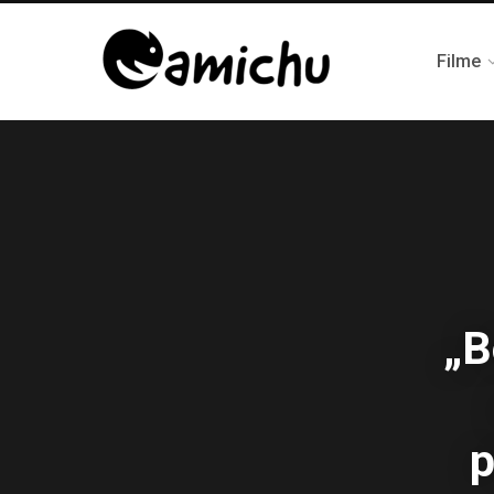
Filme
„B
p