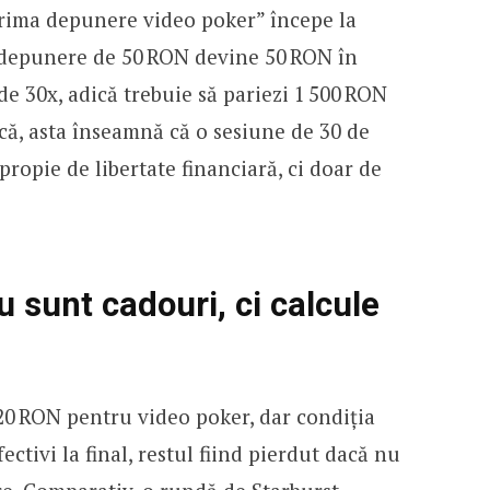
prima depunere video poker” începe la
depunere de 50 RON devine 50 RON în
de 30x, adică trebuie să pariezi 1 500 RON
tică, asta înseamnă că o sesiune de 30 de
ropie de libertate financiară, ci doar de
 sunt cadouri, ci calcule
 20 RON pentru video poker, dar condiția
ectivi la final, restul fiind pierdut dacă nu