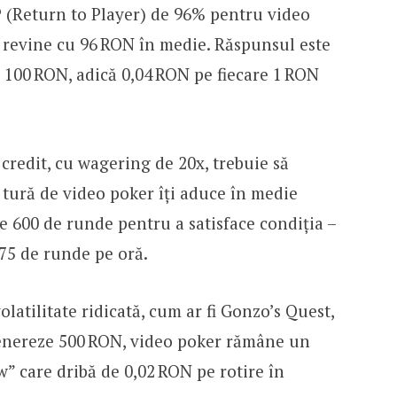
P (Return to Player) de 96% pentru video
t revine cu 96 RON în medie. Răspunsul este
e 100 RON, adică 0,04 RON pe fiecare 1 RON
credit, cu wagering de 20x, trebuie să
e tură de video poker îți aduce în medie
de 600 de runde pentru a satisface condiția –
75 de runde pe oră.
olatilitate ridicată, cum ar fi Gonzo’s Quest,
genereze 500 RON, video poker rămâne un
ow” care dribă de 0,02 RON pe rotire în