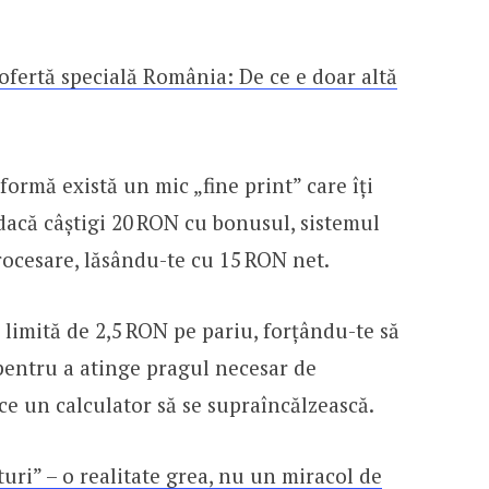
ofertă specială România: De ce e doar altă
tformă există un mic „fine print” care îți
 dacă câștigi 20 RON cu bonusul, sistemul
rocesare, lăsându-te cu 15 RON net.
 limită de 2,5 RON pe pariu, forțându-te să
pentru a atinge pragul necesar de
ce un calculator să se supraîncălzească.
uri” – o realitate grea, nu un miracol de