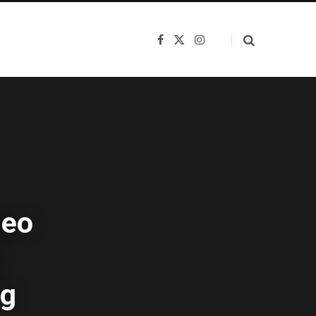
F
X
I
a
(
n
c
T
s
e
w
t
b
i
a
o
t
g
o
t
r
k
e
a
r
m
)
deo
l
ng