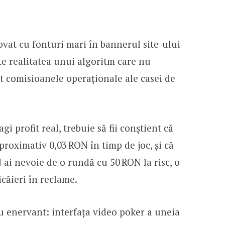
vat cu fonturi mari în bannerul site-ului
te realitatea unui algoritm care nu
t comisioanele operaționale ale casei de
ragi profit real, trebuie să fii conștient că
proximativ 0,03 RON în timp de joc, și că
 ai nevoie de o rundă cu 50 RON la risc, o
căieri în reclame.
iu enervant: interfața video poker a uneia