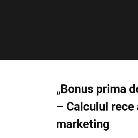
„Bonus prima d
– Calculul rece 
marketing