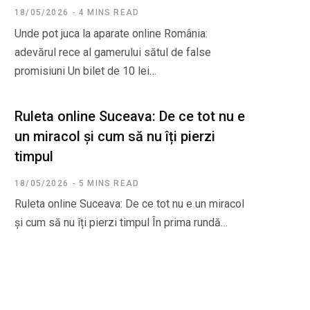
18/05/2026
4 MINS READ
Unde pot juca la aparate online România:
adevărul rece al gamerului sătul de false
promisiuni Un bilet de 10 lei…
Ruleta online Suceava: De ce tot nu e
un miracol și cum să nu îți pierzi
timpul
18/05/2026
5 MINS READ
Ruleta online Suceava: De ce tot nu e un miracol
și cum să nu îți pierzi timpul În prima rundă…