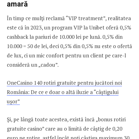
amară
În timp ce mulți reclamă “VIP treatment”, realitatea
este că în 2023, un program VIP la Unibet oferă 0,5%
cashback la pariuri de 10.000 lei pe lună. 0,5% din
10.000 = 50 de lei, deci 0,5% din 0,5% nu este o ofertă
de lux, ci un mic confort pentru un client pe care-l
consideră un „cadou”.
OneCasino 140 rotiri gratuite pentru jucători noi
România: De ce e doar o altă iluzie a “câștigului
ușor”
Și, pe lângă toate acestea, există încă „bonus rotiri
gratuite casino” care au o limită de câștig de 0,20
euro pe rotire, astfel încât poți câștiga maximum 30