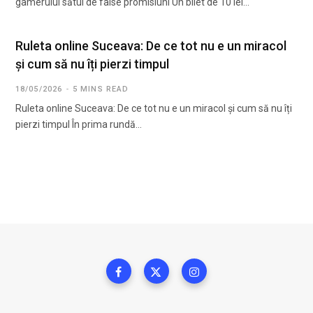
gamerului sătul de false promisiuni Un bilet de 10 lei…
Ruleta online Suceava: De ce tot nu e un miracol
și cum să nu îți pierzi timpul
18/05/2026
5 MINS READ
Ruleta online Suceava: De ce tot nu e un miracol și cum să nu îți
pierzi timpul În prima rundă…