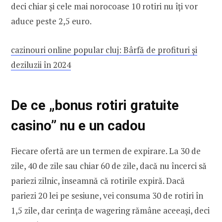
deci chiar și cele mai norocoase 10 rotiri nu îți vor
aduce peste 2,5 euro.
cazinouri online popular cluj: Bârfă de profituri și
deziluzii în 2024
De ce „bonus rotiri gratuite
casino” nu e un cadou
Fiecare ofertă are un termen de expirare. La 30 de
zile, 40 de zile sau chiar 60 de zile, dacă nu încerci să
pariezi zilnic, înseamnă că rotirile expiră. Dacă
pariezi 20 lei pe sesiune, vei consuma 30 de rotiri în
1,5 zile, dar cerința de wagering rămâne aceeași, deci