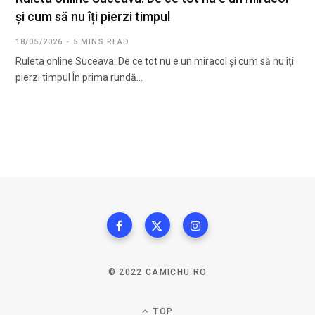
și cum să nu îți pierzi timpul
18/05/2026
5 MINS READ
Ruleta online Suceava: De ce tot nu e un miracol și cum să nu îți
pierzi timpul În prima rundă…
© 2022 CAMICHU.RO
TOP