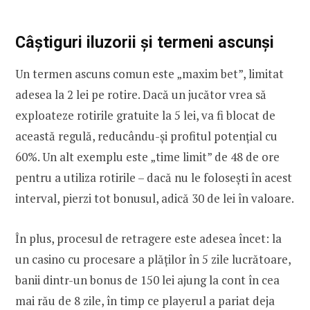
Câștiguri iluzorii și termeni ascunși
Un termen ascuns comun este „maxim bet”, limitat
adesea la 2 lei pe rotire. Dacă un jucător vrea să
exploateze rotirile gratuite la 5 lei, va fi blocat de
această regulă, reducându-și profitul potențial cu
60%. Un alt exemplu este „time limit” de 48 de ore
pentru a utiliza rotirile – dacă nu le folosești în acest
interval, pierzi tot bonusul, adică 30 de lei în valoare.
În plus, procesul de retragere este adesea încet: la
un casino cu procesare a plăților în 5 zile lucrătoare,
banii dintr-un bonus de 150 lei ajung la cont în cea
mai rău de 8 zile, în timp ce playerul a pariat deja