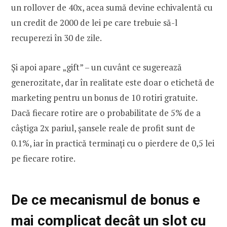
un rollover de 40x, acea sumă devine echivalentă cu
un credit de 2000 de lei pe care trebuie să-l
recuperezi în 30 de zile.
Și apoi apare „gift” – un cuvânt ce sugerează
generozitate, dar în realitate este doar o etichetă de
marketing pentru un bonus de 10 rotiri gratuite.
Dacă fiecare rotire are o probabilitate de 5% de a
câștiga 2x pariul, șansele reale de profit sunt de
0.1%, iar în practică terminați cu o pierdere de 0,5 lei
pe fiecare rotire.
De ce mecanismul de bonus e
mai complicat decât un slot cu