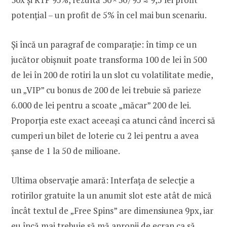
potențial – un profit de 5% în cel mai bun scenariu.
Și încă un paragraf de comparație: în timp ce un
jucător obișnuit poate transforma 100 de lei în 500
de lei în 200 de rotiri la un slot cu volatilitate medie,
un „VIP” cu bonus de 200 de lei trebuie să parieze
6.000 de lei pentru a scoate „măcar” 200 de lei.
Proporția este exact aceeași ca atunci când încerci să
cumperi un bilet de loterie cu 2 lei pentru a avea
șanse de 1 la 50 de milioane.
Ultima observație amară: Interfața de selecție a
rotirilor gratuite la un anumit slot este atât de mică
încât textul de „Free Spins” are dimensiunea 9px, iar
eu încă mai trebuie să mă apropii de ecran ca să