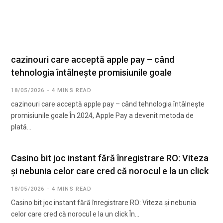
cazinouri care acceptă apple pay – când
tehnologia întâlnește promisiunile goale
18/05/2026
4 MINS READ
cazinouri care acceptă apple pay – când tehnologia întâlnește
promisiunile goale În 2024, Apple Pay a devenit metoda de
plată…
Casino bit joc instant fără înregistrare RO: Viteza
și nebunia celor care cred că norocul e la un click
18/05/2026
4 MINS READ
Casino bit joc instant fără înregistrare RO: Viteza și nebunia
celor care cred că norocul e la un click În…