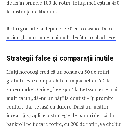
de lei în primele 100 de rotiri, totuși încă ești la 450
lei distanță de liberare.
Rotiri gratuite la depunere 50 euro casino: De ce
niciun „bonus” nu e mai mult decât un calcul rece
Strategii false și comparații inutile
Mulți norocoși cred că un bonus cu 50 de rotiri
gratuite este comparabil cu un pachet de 5 € la
supermarket. Orice „free spin” la Betsson este mai
mult ca un „dă-mi un băț” la dentist – îți promite
confort, dar te lasă cu durere. Dacă un jucător
încearcă să aplice o strategie de pariuri de 1% din
bankroll pe fiecare rotire, cu 200 de rotiri, va cheltui