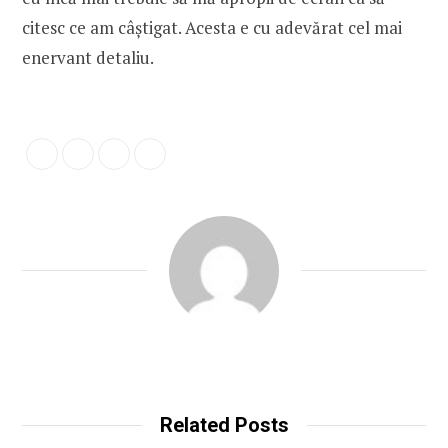
citesc ce am câștigat. Acesta e cu adevărat cel mai
enervant detaliu.
Related Posts