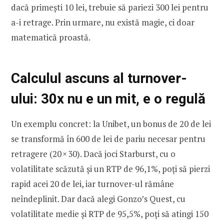
dacă primești 10 lei, trebuie să pariezi 300 lei pentru
a-i retrage. Prin urmare, nu există magie, ci doar
matematică proastă.
Calculul ascuns al turnover-
ului: 30x nu e un mit, e o regulă
Un exemplu concret: la Unibet, un bonus de 20 de lei
se transformă în 600 de lei de pariu necesar pentru
retragere (20 × 30). Dacă joci Starburst, cu o
volatilitate scăzută și un RTP de 96,1%, poți să pierzi
rapid acei 20 de lei, iar turnover-ul rămâne
neîndeplinit. Dar dacă alegi Gonzo’s Quest, cu
volatilitate medie și RTP de 95,5%, poți să atingi 150