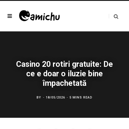
Casino 20 rotiri gratuite: De
ce e doar o iluzie bine
împachetată
BY
18/05/2026
5 MINS READ