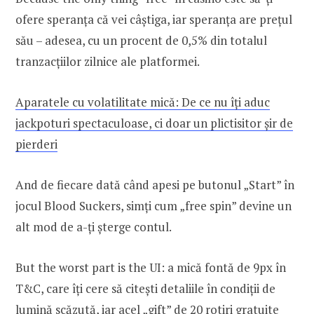
ofere speranța că vei câștiga, iar speranța are prețul
său – adesea, cu un procent de 0,5% din totalul
tranzacțiilor zilnice ale platformei.
Aparatele cu volatilitate mică: De ce nu îți aduc
jackpoturi spectaculoase, ci doar un plictisitor șir de
pierderi
And de fiecare dată când apesi pe butonul „Start” în
jocul Blood Suckers, simți cum „free spin” devine un
alt mod de a-ți șterge contul.
But the worst part is the UI: a mică fontă de 9px în
T&C, care îți cere să citești detaliile în condiții de
lumină scăzută, iar acel „gift” de 20 rotiri gratuite