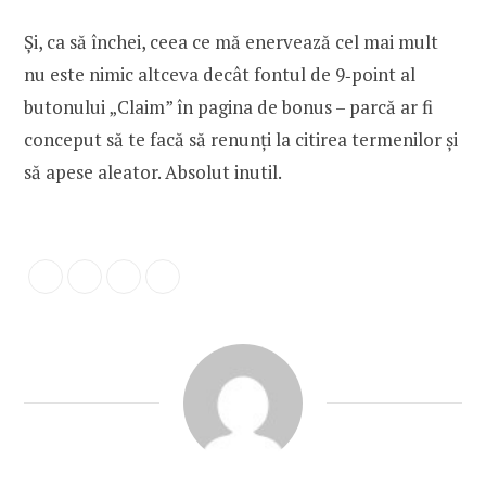
Și, ca să închei, ceea ce mă enervează cel mai mult
nu este nimic altceva decât fontul de 9‑point al
butonului „Claim” în pagina de bonus – parcă ar fi
conceput să te facă să renunți la citirea termenilor și
să apese aleator. Absolut inutil.