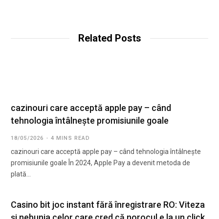
Related Posts
cazinouri care acceptă apple pay – când
tehnologia întâlnește promisiunile goale
18/05/2026
4 MINS READ
cazinouri care acceptă apple pay – când tehnologia întâlnește
promisiunile goale În 2024, Apple Pay a devenit metoda de
plată…
Casino bit joc instant fără înregistrare RO: Viteza
și nebunia celor care cred că norocul e la un click