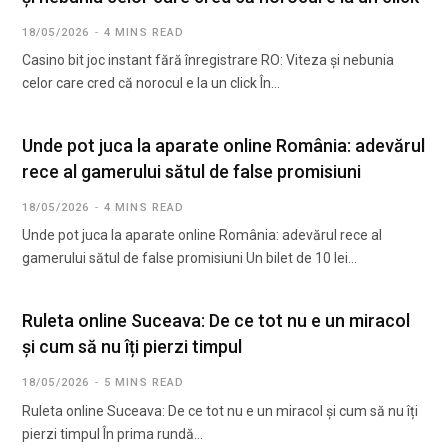
18/05/2026
4 MINS READ
Casino bit joc instant fără înregistrare RO: Viteza și nebunia
celor care cred că norocul e la un click În…
Unde pot juca la aparate online România: adevărul
rece al gamerului sătul de false promisiuni
18/05/2026
4 MINS READ
Unde pot juca la aparate online România: adevărul rece al
gamerului sătul de false promisiuni Un bilet de 10 lei…
Ruleta online Suceava: De ce tot nu e un miracol
și cum să nu îți pierzi timpul
18/05/2026
5 MINS READ
Ruleta online Suceava: De ce tot nu e un miracol și cum să nu îți
pierzi timpul În prima rundă…