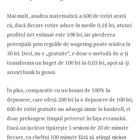
Mai mult, analiza matematică a 600 de rotiri arată
că, dacă fiecare rotire aduce în medie 0,18 lei, atunci
profitul net estimat este 108 lei, iar pierderea
potențială prin regulile de wagering poate scădea la
30 lei. Deci, nu e „gratuite”, e doar o metodă de a-ți
transforma un buget de 100 lei în 0,03 lei, apoi să-ți
arunci banii la gunoi.
În plus, comparativ cu un bonus de 100% la
depunere, care oferă 200 lei la o depunere de 100 lei,
600 de rotiri gratuite nu adaugă nimic la bankroll, ci
doar prelungesc timpul petrecut în fața ecranului.
Dacă un jucător tipărește 5 sesiuni de 20 de minute
fiecare, va cheltui 100 minute fără să atingă niciun