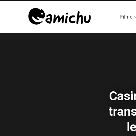
Filme
Casi
tran
l