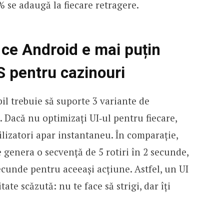
% se adaugă la fiecare retragere.
 ce Android e mai puțin
S pentru cazinouri
l trebuie să suporte 3 variante de
. Dacă nu optimizați UI‑ul pentru fiecare,
ilizatori apar instantaneu. În comparație,
 genera o secvență de 5 rotiri în 2 secunde,
ecunde pentru aceeași acțiune. Astfel, un UI
tate scăzută: nu te face să strigi, dar îți