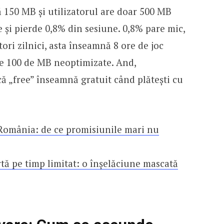
 150 MB și utilizatorul are doar 500 MB
de și pierde 0,8% din sesiune. 0,8% pare mic,
tori zilnici, asta înseamnă 8 ore de joc
re 100 de MB neoptimizate. And,
că „free” înseamnă gratuit când plătești cu
România: de ce promisiunile mari nu
rtă pe timp limitat: o înșelăciune mascată