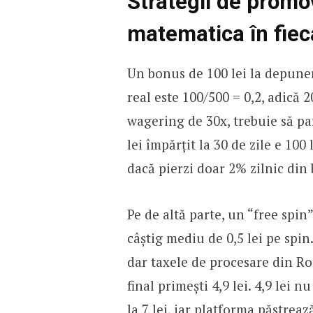
Strategii de prom
matematica în fiec
Un bonus de 100 lei la depuner
real este 100/500 = 0,2, adică 
wagering de 30x, trebuie să par
lei împărțit la 30 de zile e 100
dacă pierzi doar 2% zilnic din 
Pe de altă parte, un “free spin
câștig mediu de 0,5 lei pe spin.
dar taxele de procesare din Ro
final primești 4,9 lei. 4,9 lei
la 7 lei, iar platforma păstrea