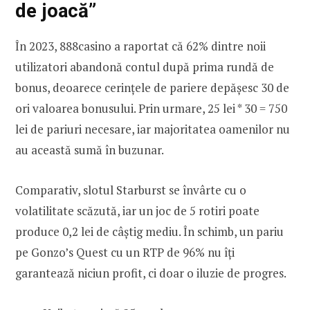
de joacă”
În 2023, 888casino a raportat că 62% dintre noii
utilizatori abandonă contul după prima rundă de
bonus, deoarece cerințele de pariere depășesc 30 de
ori valoarea bonusului. Prin urmare, 25 lei * 30 = 750
lei de pariuri necesare, iar majoritatea oamenilor nu
au această sumă în buzunar.
Comparativ, slotul Starburst se învârte cu o
volatilitate scăzută, iar un joc de 5 rotiri poate
produce 0,2 lei de câștig mediu. În schimb, un pariu
pe Gonzo’s Quest cu un RTP de 96% nu îți
garantează niciun profit, ci doar o iluzie de progres.