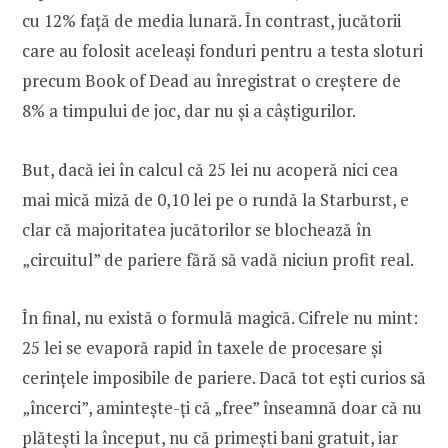
cu 12% față de media lunară. În contrast, jucătorii
care au folosit aceleași fonduri pentru a testa sloturi
precum Book of Dead au înregistrat o creștere de
8% a timpului de joc, dar nu și a câștigurilor.
But, dacă iei în calcul că 25 lei nu acoperă nici cea
mai mică miză de 0,10 lei pe o rundă la Starburst, e
clar că majoritatea jucătorilor se blochează în
„circuitul” de pariere fără să vadă niciun profit real.
În final, nu există o formulă magică. Cifrele nu mint:
25 lei se evaporă rapid în taxele de procesare și
cerințele imposibile de pariere. Dacă tot ești curios să
„încerci”, amintește-ți că „free” înseamnă doar că nu
plătești la început, nu că primești bani gratuit, iar