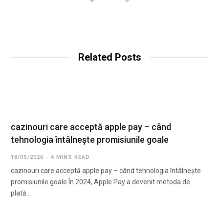
Related Posts
cazinouri care acceptă apple pay – când
tehnologia întâlnește promisiunile goale
18/05/2026
4 MINS READ
cazinouri care acceptă apple pay – când tehnologia întâlnește
promisiunile goale În 2024, Apple Pay a devenit metoda de
plată…