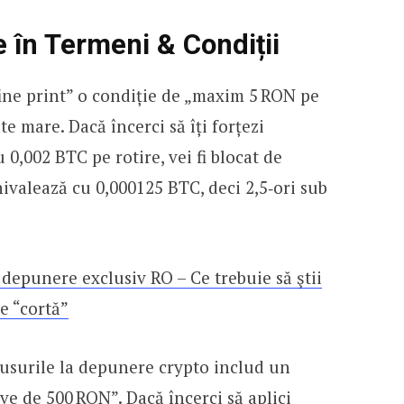
în Termeni & Condiții
fine print” o condiție de „maxim 5 RON pe
ate mare. Dacă încerci să îți forțezi
 0,002 BTC pe rotire, vei fi blocat de
hivalează cu 0,000125 BTC, deci 2,5‑ori sub
 depunere exclusiv RO – Ce trebuie să ştii
de “cortă”
nusurile la depunere crypto includ un
ve de 500 RON”. Dacă încerci să aplici