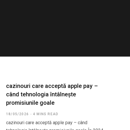
cazinouri care acceptă apple pay –
când tehnologia întâlnește
promisiunile goale
18/05/2026
4 MINS READ
cazinouri care acceptă apple pay – când