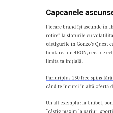
Capcanele ascunse 
Fiecare brand își ascunde în „
rotire” la sloturile cu volatilit
câştigurile în Gonzo’s Quest cu
limitarea de 4 RON, ceea ce ec
limita ta iniţială.
Pariuriplus 150 free spins fără
când te încurci în altă ofertă 
Un alt exemplu: la Unibet, bo
“câştig maxim la pariuri sporti