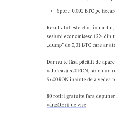
Sport: 0,001 BTC pe fiecare
Rezultatul este clar: în medie, 
sesiuni economisesc 12% din t
„dump” de 0,01 BTC care ar atr
Dar nu te lăsa păcălit de apar
valorează 320 RON, iar cu un r
9 600 RON înainte de a vedea p
80 rotiri gratuite fara depuner
vânzătorii de vise