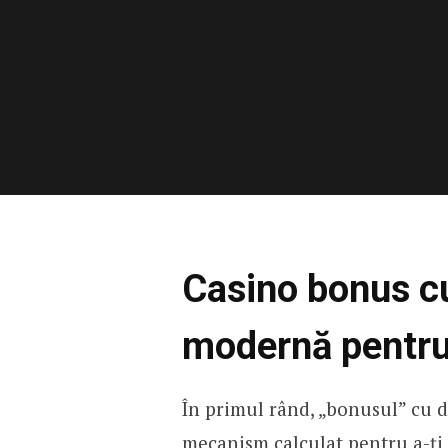
Casino bonus cu
modernă pentru 
În primul rând, „bonusul” cu 
mecanism calculat pentru a-ți 