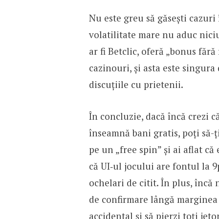
Nu este greu să găsești cazuri î
volatilitate mare nu aduc nici
ar fi Betclic, oferă „bonus făr
cazinouri, și asta este singura
discuțiile cu prietenii.
În concluzie, dacă încă crezi c
înseamnă bani gratis, poți să-ț
pe un „free spin” și ai aflat că 
că UI‑ul jocului are fontul la 9
ochelari de citit. În plus, înc
de confirmare lângă marginea 
accidental și să pierzi toți jeto