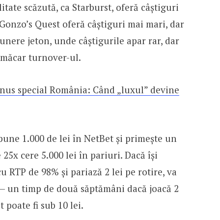
itate scăzută, ca Starburst, oferă câștiguri
 Gonzo’s Quest oferă câștiguri mai mari, dar
unere jeton, unde câștigurile apar rar, dar
 măcar turnover-ul.
nus special România: Când „luxul” devine
pune 1.000 de lei în NetBet și primește un
25x cere 5.000 lei în pariuri. Dacă își
u RTP de 98% și pariază 2 lei pe rotire, va
i — un timp de două săptămâni dacă joacă 2
et poate fi sub 10 lei.