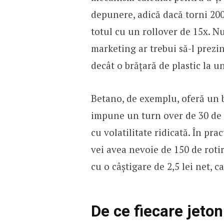
depunere, adică dacă torni 200 d
totul cu un rollover de 15x. Nu
marketing ar trebui să-l prezin
decât o brățară de plastic la u
Betano, de exemplu, oferă un 
impune un turn over de 30 de or
cu volatilitate ridicată. În prac
vei avea nevoie de 150 de rotir
cu o câștigare de 2,5 lei net, ca
De ce fiecare jeto