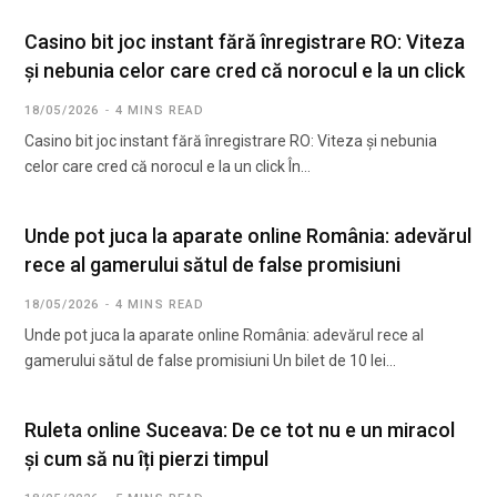
Casino bit joc instant fără înregistrare RO: Viteza
și nebunia celor care cred că norocul e la un click
18/05/2026
4 MINS READ
Casino bit joc instant fără înregistrare RO: Viteza și nebunia
celor care cred că norocul e la un click În…
Unde pot juca la aparate online România: adevărul
rece al gamerului sătul de false promisiuni
18/05/2026
4 MINS READ
Unde pot juca la aparate online România: adevărul rece al
gamerului sătul de false promisiuni Un bilet de 10 lei…
Ruleta online Suceava: De ce tot nu e un miracol
și cum să nu îți pierzi timpul