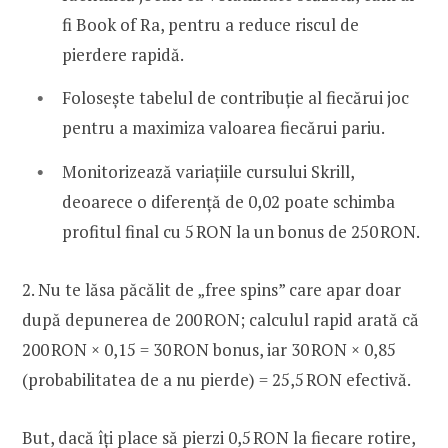
fi Book of Ra, pentru a reduce riscul de
pierdere rapidă.
Folosește tabelul de contribuție al fiecărui joc
pentru a maximiza valoarea fiecărui pariu.
Monitorizează variațiile cursului Skrill,
deoarece o diferență de 0,02 poate schimba
profitul final cu 5 RON la un bonus de 250 RON.
2. Nu te lăsa păcălit de „free spins” care apar doar
după depunerea de 200 RON; calculul rapid arată că
200 RON × 0,15 = 30 RON bonus, iar 30 RON × 0,85
(probabilitatea de a nu pierde) = 25,5 RON efectivă.
But, dacă îți place să pierzi 0,5 RON la fiecare rotire,