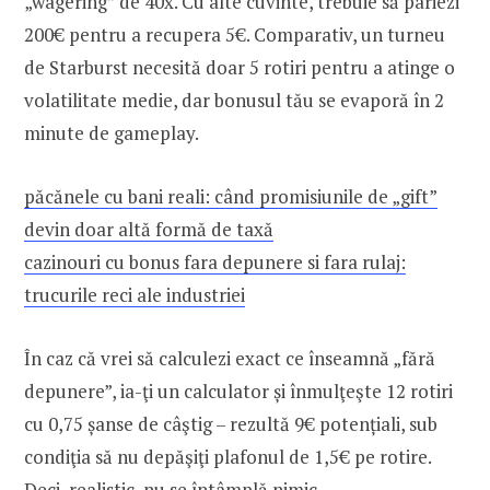
„wagering” de 40x. Cu alte cuvinte, trebuie să pariezi
200€ pentru a recupera 5€. Comparativ, un turneu
de Starburst necesită doar 5 rotiri pentru a atinge o
volatilitate medie, dar bonusul tău se evaporă în 2
minute de gameplay.
păcănele cu bani reali: când promisiunile de „gift”
devin doar altă formă de taxă
cazinouri cu bonus fara depunere si fara rulaj:
trucurile reci ale industriei
În caz că vrei să calculezi exact ce înseamnă „fără
depunere”, ia-ţi un calculator și înmulţeşte 12 rotiri
cu 0,75 șanse de câştig – rezultă 9€ potențiali, sub
condiţia să nu depăşiţi plafonul de 1,5€ pe rotire.
Deci, realistic, nu se întâmplă nimic.