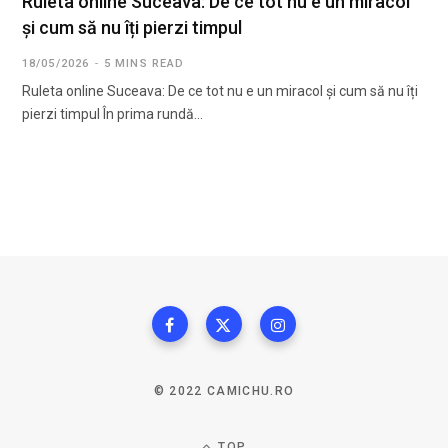
Ruleta online Suceava: De ce tot nu e un miracol
și cum să nu îți pierzi timpul
18/05/2026
5 MINS READ
Ruleta online Suceava: De ce tot nu e un miracol și cum să nu îți
pierzi timpul În prima rundă…
© 2022 CAMICHU.RO
TOP