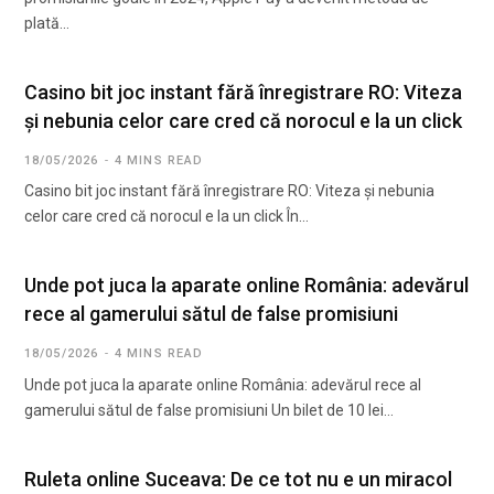
plată…
Casino bit joc instant fără înregistrare RO: Viteza
și nebunia celor care cred că norocul e la un click
18/05/2026
4 MINS READ
Casino bit joc instant fără înregistrare RO: Viteza și nebunia
celor care cred că norocul e la un click În…
Unde pot juca la aparate online România: adevărul
rece al gamerului sătul de false promisiuni
18/05/2026
4 MINS READ
Unde pot juca la aparate online România: adevărul rece al
gamerului sătul de false promisiuni Un bilet de 10 lei…
Ruleta online Suceava: De ce tot nu e un miracol