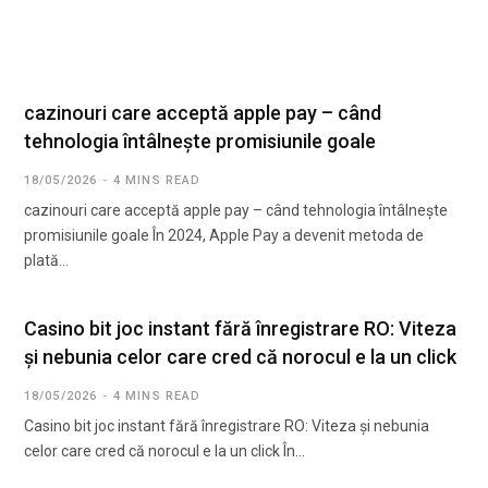
cazinouri care acceptă apple pay – când
tehnologia întâlnește promisiunile goale
18/05/2026
4 MINS READ
cazinouri care acceptă apple pay – când tehnologia întâlnește
promisiunile goale În 2024, Apple Pay a devenit metoda de
plată…
Casino bit joc instant fără înregistrare RO: Viteza
și nebunia celor care cred că norocul e la un click
18/05/2026
4 MINS READ
Casino bit joc instant fără înregistrare RO: Viteza și nebunia
celor care cred că norocul e la un click În…