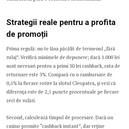
Strategii reale pentru a profita
de promoții
Prima regulă: nu te lăsa păcălit de termenul „fără
rulaj”. Verifică minimele de depunere; dacă 1.000 lei
sunt necesari pentru a primi 30 lei cashback, rata de
returnare este 3%. Compară cu o rambursare de
0,5% la fiecare rotire la slotul Cleopatra, și vezi că
diferența este de 2,5 puncte procentuale pe fiecare
zeci de rulări.
Second, calculează timpul de procesare. Dacă un
casino promite “cashback instant”, dar reține