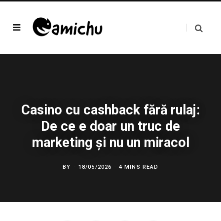
Casino cu cashback fără rulaj:
De ce e doar un truc de
marketing și nu un miracol
BY
18/05/2026
4 MINS READ