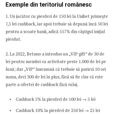
Exemple din teritoriul românesc
1. Un jucător cu pierderi de 150 lei la Unibet primește
7,5 lei cashback, iar apoi trebuie să depună încă 50 lei
pentru a scoate banii, adică 557% din câștigul inițial
pierdut.
2. La 2022, Betano a introdus un „VIP gift” de 30 de
lei pentru membri cu activitate peste 1.000 de lei pe
lună; dar „VIP” înseamnă că trebuie să pariezi 10 ori
suma, deci 300 de lei în plus, fără să fie clar că este
parte a ofertei de cashback fără rulaj.
Cashback 5% la pierderi de 100 lei → 5 lei
Cashback 10% la pierderi de 250 lei → 25 lei