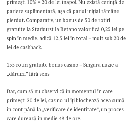
primești 10% = 20 de lei înapoi. Nu există cerință de
pariere suplimentară, așa că pariul inițial rămâne
pierdut. Comparativ, un bonus de 50 de rotiri
gratuite la Starburst la Betano valorifică 0,25 lei pe
spin în medie, adică 12,5 lei în total – mult sub 20 de
lei de cashback.
155 rotiri gratuite bonus casino – Singura iluzie a
„dăruirii” fără sens
Dar, cum să nu observi că în momentul în care
primești 20 de lei, casino‑ul îți blochează acea sumă
în cont până la „verificare de identitate”, un proces
care durează în medie 48 de ore.