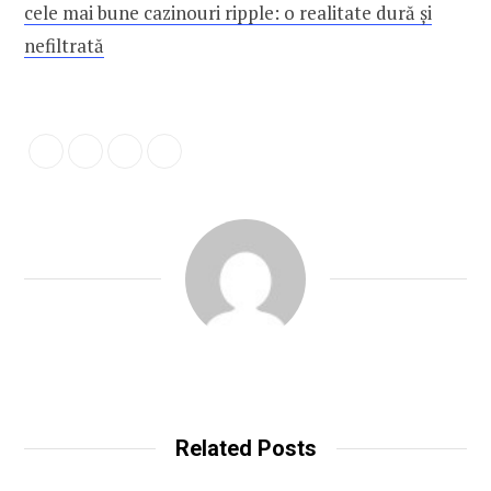
cele mai bune cazinouri ripple: o realitate dură și
nefiltrată
Related Posts