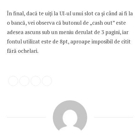
În final, dacă te uiți la UI‑ul unui slot ca și când ai fi la
o bancă, vei observa că butonul de „cash out” este
adesea ascuns sub un meniu derulat de 3 pagini, iar
fontul utilizat este de 8pt, aproape imposibil de citit
fără ochelari.