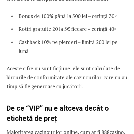
Bonus de 100% până la 500 lei – cerință 30×
Rotiri gratuite 20 la 5€ fiecare – cerință 40×
Cashback 10% pe pierderi – limită 200 lei pe
lună
Aceste cifre nu sunt ficțiune; ele sunt calculate de
birourile de conformitate ale cazinourilor, care nu au
timp să fie generoase cu jucătorii.
De ce “VIP” nu e altceva decât o
etichetă de preț
Majoritatea cazinourilor online, cum ar fi 888casino,