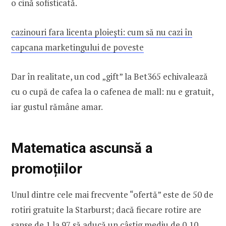
o cină sofisticată.
cazinouri fara licenta ploiești: cum să nu cazi în
capcana marketingului de poveste
Dar în realitate, un cod „gift” la Bet365 echivalează
cu o cupă de cafea la o cafenea de mall: nu e gratuit,
iar gustul rămâne amar.
Matematica ascunsă a
promoțiilor
Unul dintre cele mai frecvente “ofertă” este de 50 de
rotiri gratuite la Starburst; dacă fiecare rotire are
șanse de 1 la 97 să aducă un câștig mediu de 0,10