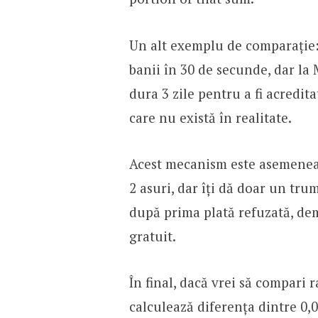
Un alt exemplu de comparație: 
banii în 30 de secunde, dar la 
dura 3 zile pentru a fi acredit
care nu există în realitate.
Acest mecanism este asemenea u
2 asuri, dar îți dă doar un tru
după prima plată refuzată, de
gratuit.
În final, dacă vrei să compari 
calculează diferența dintre 0,0