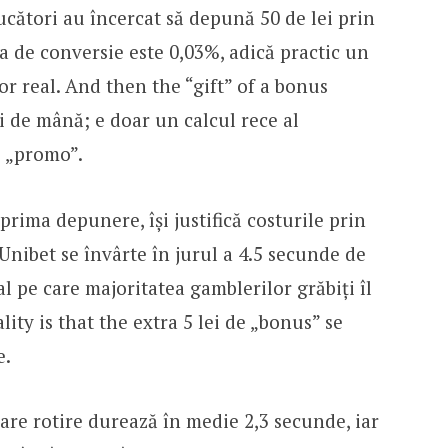
ucători au încercat să depună 50 de lei prin
ta de conversie este 0,03%, adică practic un
or real. And then the “gift” of a bonus
 de mână; e doar un calcul rece al
i „promo”.
prima depunere, își justifică costurile prin
e Unibet se învârte în jurul a 4.5 secunde de
al pe care majoritatea gamblerilor grăbiți îl
lity is that the extra 5 lei de „bonus” se
e.
ecare rotire durează în medie 2,3 secunde, iar