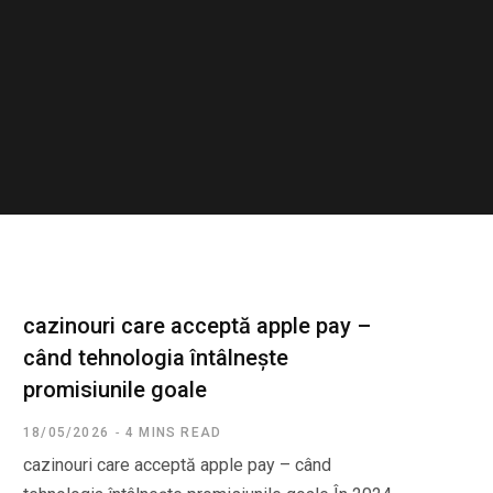
cazinouri care acceptă apple pay –
când tehnologia întâlnește
promisiunile goale
18/05/2026
4 MINS READ
cazinouri care acceptă apple pay – când