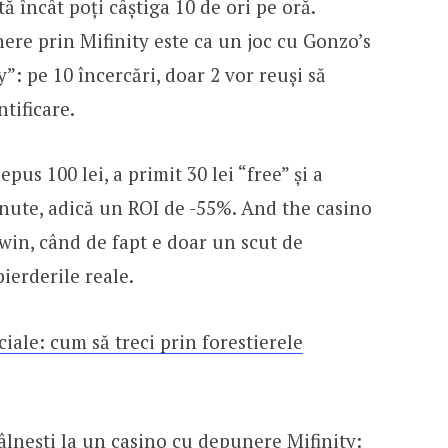
tă încât poți câștiga 10 de ori pe oră.
re prin Mifinity este ca un joc cu Gonzo’s
”: pe 10 încercări, doar 2 vor reuși să
tificare.
us 100 lei, a primit 30 lei “free” și a
inute, adică un ROI de -55%. And the casino
a win, când de fapt e doar un scut de
ierderile reale.
iale: cum să treci prin forestierele
tâlnești la un casino cu depunere Mifinity: