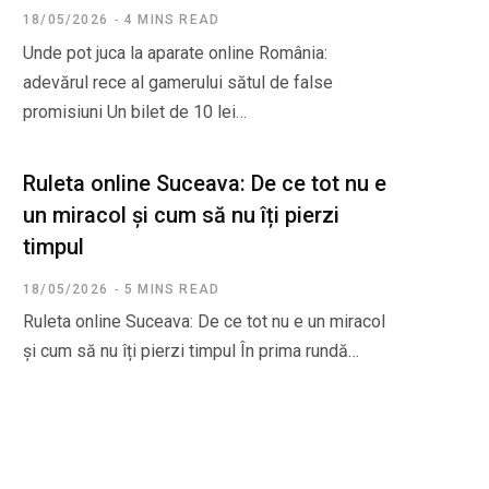
18/05/2026
4 MINS READ
Unde pot juca la aparate online România:
adevărul rece al gamerului sătul de false
promisiuni Un bilet de 10 lei…
Ruleta online Suceava: De ce tot nu e
un miracol și cum să nu îți pierzi
timpul
18/05/2026
5 MINS READ
Ruleta online Suceava: De ce tot nu e un miracol
și cum să nu îți pierzi timpul În prima rundă…