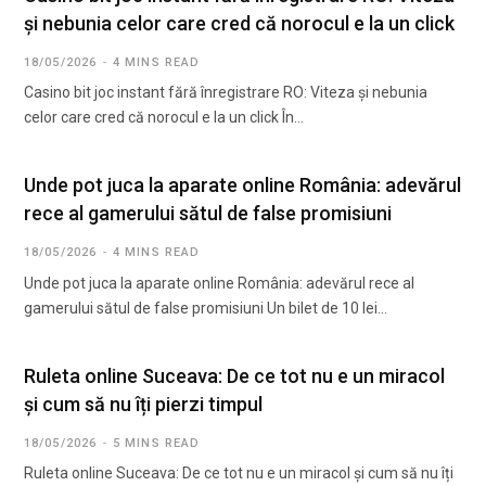
și nebunia celor care cred că norocul e la un click
18/05/2026
4 MINS READ
Casino bit joc instant fără înregistrare RO: Viteza și nebunia
celor care cred că norocul e la un click În…
Unde pot juca la aparate online România: adevărul
rece al gamerului sătul de false promisiuni
18/05/2026
4 MINS READ
Unde pot juca la aparate online România: adevărul rece al
gamerului sătul de false promisiuni Un bilet de 10 lei…
Ruleta online Suceava: De ce tot nu e un miracol
și cum să nu îți pierzi timpul
18/05/2026
5 MINS READ
Ruleta online Suceava: De ce tot nu e un miracol și cum să nu îți