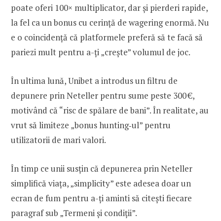
poate oferi 100× multiplicator, dar și pierderi rapide,
la fel ca un bonus cu cerință de wagering enormă. Nu
e o coincidență că platformele preferă să te facă să
pariezi mult pentru a-ți „crește” volumul de joc.
În ultima lună, Unibet a introdus un filtru de
depunere prin Neteller pentru sume peste 300 €,
motivând că “risc de spălare de bani”. În realitate, au
vrut să limiteze „bonus hunting‑ul” pentru
utilizatorii de mari valori.
În timp ce unii susțin că depunerea prin Neteller
simplifică viața, „simplicity” este adesea doar un
ecran de fum pentru a-ți aminti să citești fiecare
paragraf sub „Termeni și condiții”.