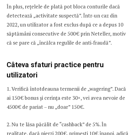
În plus, rețelele de plată pot bloca conturile dacă
detectează „activitate suspectă”. Într-un caz din
2022, un utilizator a fost exclus după ce a depus 10
săptămâni consecutive de 500 € prin Neteller, motiv
că se pare că „încălca regulile de anti‑fraudă”.
Câteva sfaturi practice pentru
utilizatori
1. Verifică întotdeauna termenii de „wagering”. Dacă
ai 150 € bonus și cerința este 30×, vei avea nevoie de
4500 € de pariat – nu „doar” 150 €.
2. Nu te lăsa păcălit de “cashback” de 5%. În
realitate, dacă pierzi 200 €, primești 10 € înapoi, adică