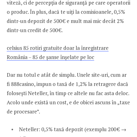
viteză, ci de percepția de siguranță pe care operatorii
o produc. În plus, dacă te uiți la comisioanele, 0,5%
dintr-un depozit de 500 € e mult mai mic decât 2%
dintr-un credit de 500 €.
celsius 85 rotiri gratuite doar la înregistrare
România – 85 de șanse înșelate pe loc
Dar nu totul e atât de simplu. Unele site‑uri, cum ar
fi 888casino, impun o taxă de 1,2% la retragere dacă
folosești Neteller, în timp ce altele nu fac asta deloc.
Acolo unde există un cost, e de obicei ascuns în „taxe
de procesare”.
Neteller: 0,5% taxă depozit (exemplu 200 € →