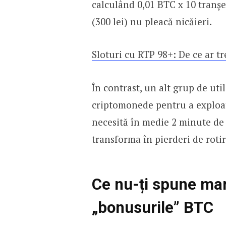
calculând 0,01 BTC x 10 tranșe
(300 lei) nu pleacă nicăieri.
Sloturi cu RTP 98+: De ce ar tre
În contrast, un alt grup de uti
criptomonede pentru a exploata
necesită în medie 2 minute de 
transforma în pierderi de roti
Ce nu-ți spune ma
„bonusurile” BTC