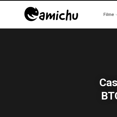
Filme
Cas
BTC