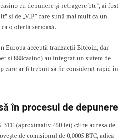
„casino cu depunere și retragere btc”, ai fost
it” și de „VIP” care sună mai mult ca un
 ca o ofertă serioasă.
in Europa acceptă tranzacții Bitcoin, dar
bet și 888casino) au integrat un sistem de
 care ar fi trebuit să fie considerat rapid în
ă în procesul de depunere
15 BTC (aproximativ 450 lei) către adresa de
 lovește de comisionul de 0,0005 BTC, adică