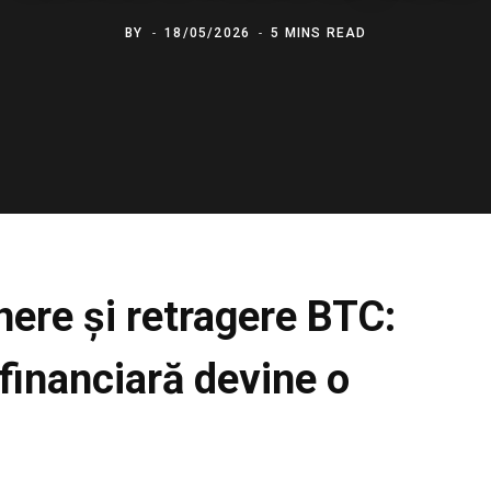
BY
18/05/2026
5 MINS READ
ere și retragere BTC:
 financiară devine o