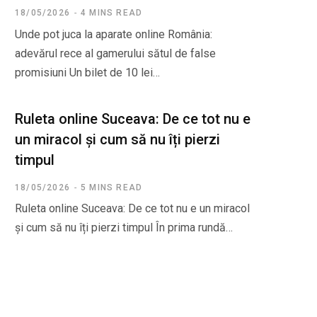
18/05/2026
4 MINS READ
Unde pot juca la aparate online România:
adevărul rece al gamerului sătul de false
promisiuni Un bilet de 10 lei…
Ruleta online Suceava: De ce tot nu e
un miracol și cum să nu îți pierzi
timpul
18/05/2026
5 MINS READ
Ruleta online Suceava: De ce tot nu e un miracol
și cum să nu îți pierzi timpul În prima rundă…