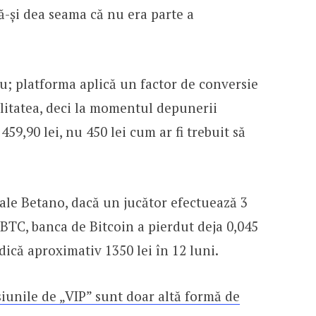
 să-și dea seama că nu era parte a
lu; platforma aplică un factor de conversie
ilitatea, deci la momentul depunerii
459,90 lei, nu 450 lei cum ar fi trebuit să
ale Betano, dacă un jucător efectuează 3
BTC, banca de Bitcoin a pierdut deja 0,045
dică aproximativ 1350 lei în 12 luni.
siunile de „VIP” sunt doar altă formă de