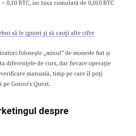
 = 0,10 BTC, iar taxa cumulată de 0,010 BTC
bui să le ignori și să cauți alte cifre
lizatori folosește „mixul” de monede fiat și
 diferențele de curs, dar fiecare operație
verificare manuală, timp pe care îl poți
ri pe Gonzo’s Quest.
rketingul despre