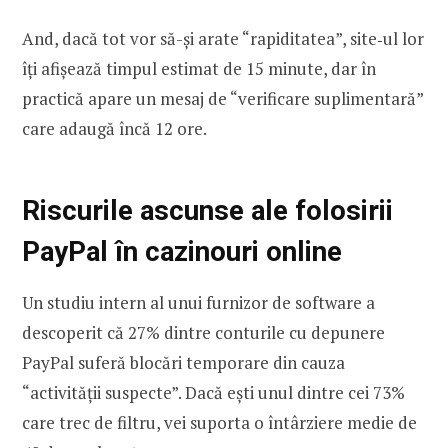
And, dacă tot vor să-și arate “rapiditatea”, site‑ul lor
îți afișează timpul estimat de 15 minute, dar în
practică apare un mesaj de “verificare suplimentară”
care adaugă încă 12 ore.
Riscurile ascunse ale folosirii
PayPal în cazinouri online
Un studiu intern al unui furnizor de software a
descoperit că 27% dintre conturile cu depunere
PayPal suferă blocări temporare din cauza
“activității suspecte”. Dacă ești unul dintre cei 73%
care trec de filtru, vei suporta o întârziere medie de