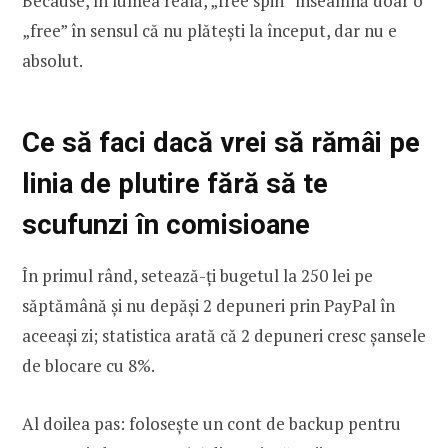
Because, în lumea reală, „free spin” înseamnă doar o
„free” în sensul că nu plătești la început, dar nu e
absolut.
Ce să faci dacă vrei să rămâi pe
linia de plutire fără să te
scufunzi în comisioane
În primul rând, setează-ți bugetul la 250 lei pe
săptămână și nu depăși 2 depuneri prin PayPal în
aceeași zi; statistica arată că 2 depuneri cresc șansele
de blocare cu 8%.
Al doilea pas: folosește un cont de backup pentru