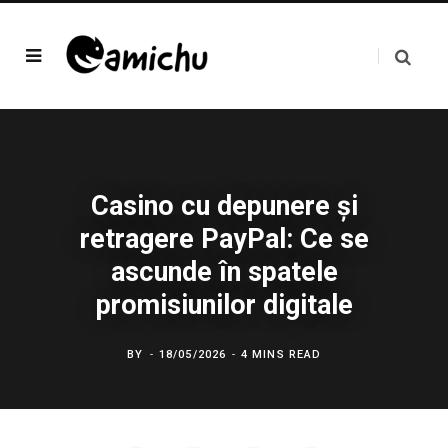
Casino cu depunere și
retragere PayPal: Ce se
ascunde în spatele
promisiunilor digitale
BY
18/05/2026
4 MINS READ