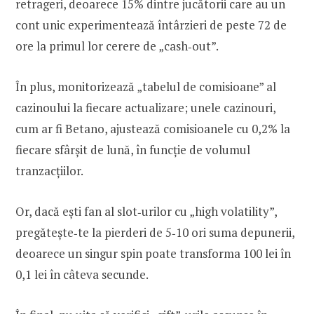
retrageri, deoarece 15% dintre jucătorii care au un
cont unic experimentează întârzieri de peste 72 de
ore la primul lor cerere de „cash‑out”.
În plus, monitorizează „tabelul de comisioane” al
cazinoului la fiecare actualizare; unele cazinouri,
cum ar fi Betano, ajustează comisioanele cu 0,2% la
fiecare sfârșit de lună, în funcție de volumul
tranzacțiilor.
Or, dacă ești fan al slot‑urilor cu „high volatility”,
pregătește‑te la pierderi de 5‑10 ori suma depunerii,
deoarece un singur spin poate transforma 100 lei în
0,1 lei în câteva secunde.