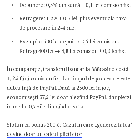
Depunere: 0,5% din sumă + 0,1 lei comision fix.
Retragere: 1,2% + 0,3 lei, plus eventuală taxă
de procesare în 2‑4 zile.
Exemplu: 500 lei depui → 2,5 lei comision.
Retragi 400 lei → 4,8 lei comision + 0,3 lei fix.
În comparație, transferul bancar la 888casino costă
1,5% fără comision fix, dar timpul de procesare este
dublu față de PayPal. Dacă ai 2500 lei în joc,
economisești 37,5 lei doar alegând PayPal, dar pierzi
în medie 0,7 zile din răbdarea ta.
Sloturi cu bonus 200%: Cazul în care „generozitatea”
devine doar un calcul plictisitor