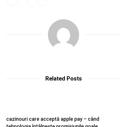
Related Posts
cazinouri care acceptă apple pay – când
tehnologia întâlnește promisiunile goale