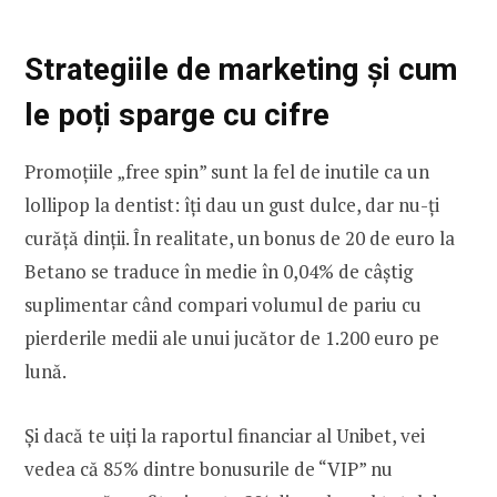
Strategiile de marketing și cum
le poți sparge cu cifre
Promoțiile „free spin” sunt la fel de inutile ca un
lollipop la dentist: îți dau un gust dulce, dar nu-ți
curăță dinții. În realitate, un bonus de 20 de euro la
Betano se traduce în medie în 0,04% de câștig
suplimentar când compari volumul de pariu cu
pierderile medii ale unui jucător de 1.200 euro pe
lună.
Și dacă te uiți la raportul financiar al Unibet, vei
vedea că 85% dintre bonusurile de “VIP” nu