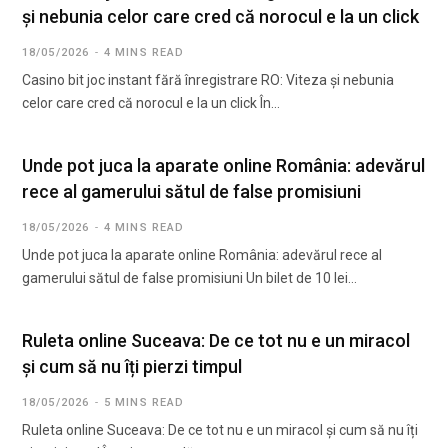
și nebunia celor care cred că norocul e la un click
18/05/2026
4 MINS READ
Casino bit joc instant fără înregistrare RO: Viteza și nebunia
celor care cred că norocul e la un click În…
Unde pot juca la aparate online România: adevărul
rece al gamerului sătul de false promisiuni
18/05/2026
4 MINS READ
Unde pot juca la aparate online România: adevărul rece al
gamerului sătul de false promisiuni Un bilet de 10 lei…
Ruleta online Suceava: De ce tot nu e un miracol
și cum să nu îți pierzi timpul
18/05/2026
5 MINS READ
Ruleta online Suceava: De ce tot nu e un miracol și cum să nu îți