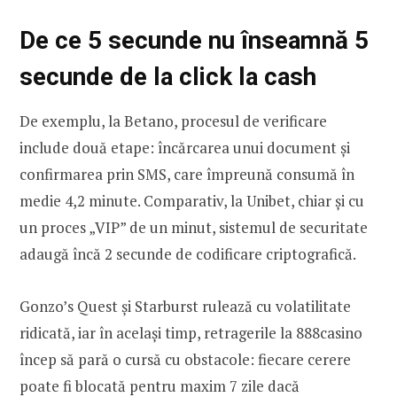
De ce 5 secunde nu înseamnă 5
secunde de la click la cash
De exemplu, la Betano, procesul de verificare
include două etape: încărcarea unui document și
confirmarea prin SMS, care împreună consumă în
medie 4,2 minute. Comparativ, la Unibet, chiar și cu
un proces „VIP” de un minut, sistemul de securitate
adaugă încă 2 secunde de codificare criptografică.
Gonzo’s Quest și Starburst rulează cu volatilitate
ridicată, iar în același timp, retragerile la 888casino
încep să pară o cursă cu obstacole: fiecare cerere
poate fi blocată pentru maxim 7 zile dacă