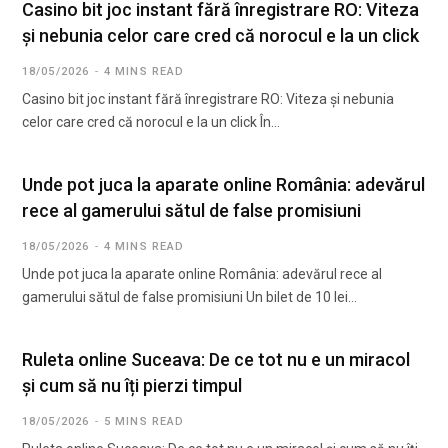
Casino bit joc instant fără înregistrare RO: Viteza
și nebunia celor care cred că norocul e la un click
18/05/2026
4 MINS READ
Casino bit joc instant fără înregistrare RO: Viteza și nebunia
celor care cred că norocul e la un click În…
Unde pot juca la aparate online România: adevărul
rece al gamerului sătul de false promisiuni
18/05/2026
4 MINS READ
Unde pot juca la aparate online România: adevărul rece al
gamerului sătul de false promisiuni Un bilet de 10 lei…
Ruleta online Suceava: De ce tot nu e un miracol
și cum să nu îți pierzi timpul
18/05/2026
5 MINS READ