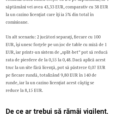
săptămâni vei avea 43,33 EUR, comparativ cu 38 EUR
la un cazino licențiat care îţi ia 5% din total în
comisioane.
Un alt scenariu: 2 jucători separaţi, fiecare cu 100
EUR, îşi unesc forţele pe un joc de table cu miză de 1
EUR, iar printr-un sistem de „split‑bet” pot să reducă
rata de pierdere de la 0,55 la 0,48. Dacă aplică acest
truc la un site fără licență, pot să păstreze 0,07 EUR
pe fiecare rundă, totalizând 9,80 EUR în 140 de
runde, iar la un cazino licențiat acest câştig se
reduce la 8,15 EUR.
De ce ar trebui să rămâi vigilent,