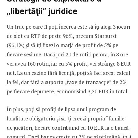
„libertăţii” juridice
Un truc pe care îl poţi încerca este să îţi alegi 3 jocuri
de slot cu RTP de peste 96%, precum Starburst
(96,1%) și să îţi fixezi o marjă de profit de 5% pe
fiecare sesiune. Dacă joci 20 de rotiri pe oră, în 8 ore
vei avea 160 rotiri, iar cu 5% profit, vei strânge 8 EUR
net. La un cazino fără licență, poţi să faci acest calcul
la fel, dar fără a suporta „taxe de tranzacție” de 2%
pe fiecare depunere, economisind 3,20 EUR în total.
În plus, poţi să profiţi de lipsa unui program de
loialitate obligatoriu și să-ţi creezi propria “familie”
de jucători, fiecare contribuind cu 10 EUR la o bancă
comună. Dacă banca crește cu 2% pe săptămână, în 4