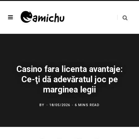
Casino fara licenta avantaje:
Ce-ţi dă adevăratul joc pe
marginea legii
BY
18/05/2026
6 MINS READ