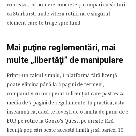
contează, cu numere concrete și compari cu sloturi
ca Starburst, unde viteza rotirii nu e singurul
element care te trage spre fund.
Mai puţine reglementări, mai
multe „libertăţi” de manipulare
Printr-un calcul simplu, 1 platformă fără licență
poate elimina până la 3 pagini de termeni,
comparativ cu un operator licențiat care păstrează
media de 7 pagini de regulamente. În practică, asta
înseamnă că, dacă te lovești de o limită de pariu de 5
EUR pe rotire la Gonzo’s Quest, pe un site fără
licență poţi sări peste această limită și să pariezi 10