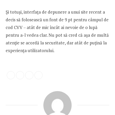
Și totuși, interfaţa de depunere a unui site recent a
decis să folosească un font de 9 pt pentru câmpul de
cod CVV – atât de mic încât ai nevoie de o lupă
pentru a-l vedea clar. Nu pot să cred că așa de multă
atenție se acordă la securitate, dar atât de puțină la
experiența utilizatorului.