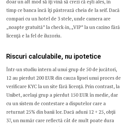
doar un alt mod să îţi vină să crezi că ești ales, în
timp ce banca încă îţi păstrează cheia de la seif. Dacă
compari cu un hotel de 3 stele, unde camera are
„noapte gratuită” la check‑in, „VIP” la un cazino fără
licență e la fel de iluzoriu.
Riscuri calculabile, nu ipotetice
Într-un studiu intern al unui grup de 50 de jucători,
12 au pierdut 200 EUR din cauza lipsei unui proces de
verificare KYC la un site fără licență. Prin contrast, la
Unibet, același grup a pierdut 150 EUR în medie, dar
cu un sistem de contestare a disputelor care a
returnat 25% din banii lor. Dacă aduni 12 + 25, obții
37, un număr care reflectă cât de mult poate dura