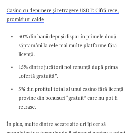
Casino cu depunere și retragere USDT: Cifră rece,
promisiuni calde
30% din banii depuși dispar în primele două
săptămâni la cele mai multe platforme fără
licență.
15% dintre jucătorii noi renunță după prima
„ofertă gratuită”.
5% din profitul total al unui casino fără licență
provine din bonusuri “gratuit” care nu pot fi
retrase.
În plus, multe dintre aceste site‑uri îți cer să
completezi un formular de 8 câmpuri pentru a primi