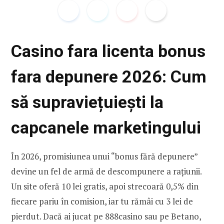
Casino fara licenta bonus
fara depunere 2026: Cum
să supraviețuiești la
capcanele marketingului
În 2026, promisiunea unui “bonus fără depunere”
devine un fel de armă de descompunere a rațiunii.
Un site oferă 10 lei gratis, apoi strecoară 0,5% din
fiecare pariu în comision, iar tu rămâi cu 3 lei de
pierdut. Dacă ai jucat pe 888casino sau pe Betano,