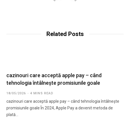
Related Posts
cazinouri care acceptă apple pay – când
tehnologia întâlnește promisiunile goale
18/05/2026
4 MINS READ
cazinouri care acceptă apple pay – când tehnologia întâlnește
promisiunile goale În 2024, Apple Pay a devenit metoda de
plată…