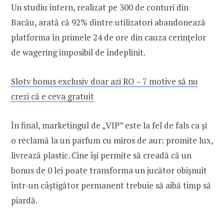
Un studiu intern, realizat pe 300 de conturi din
Bacău, arată că 92% dintre utilizatori abandonează
platforma în primele 24 de ore din cauza cerințelor
de wagering imposibil de îndeplinit.
Slotv bonus exclusiv doar azi RO – 7 motive să nu
crezi că e ceva gratuit
În final, marketingul de „VIP” este la fel de fals ca și
o reclamă la un parfum cu miros de aur: promite lux,
livrează plastic. Cine își permite să creadă că un
bonus de 0 lei poate transforma un jucător obișnuit
într-un câștigător permanent trebuie să aibă timp să
piardă.