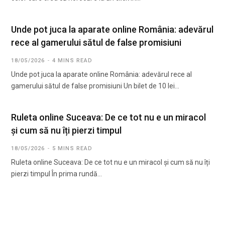
Unde pot juca la aparate online România: adevărul
rece al gamerului sătul de false promisiuni
18/05/2026
4 MINS READ
Unde pot juca la aparate online România: adevărul rece al
gamerului sătul de false promisiuni Un bilet de 10 lei…
Ruleta online Suceava: De ce tot nu e un miracol
și cum să nu îți pierzi timpul
18/05/2026
5 MINS READ
Ruleta online Suceava: De ce tot nu e un miracol și cum să nu îți
pierzi timpul În prima rundă…