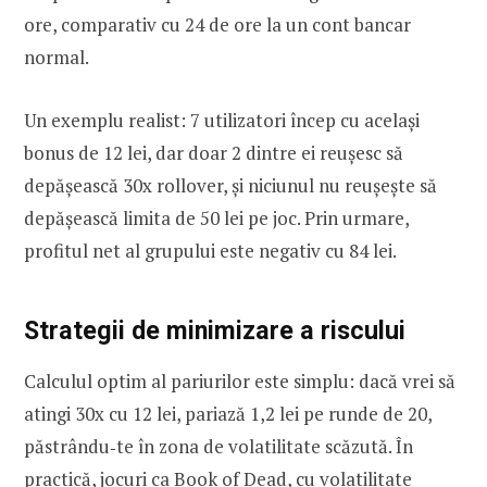
ore, comparativ cu 24 de ore la un cont bancar
normal.
Un exemplu realist: 7 utilizatori încep cu același
bonus de 12 lei, dar doar 2 dintre ei reușesc să
depășească 30x rollover, și niciunul nu reușește să
depășească limita de 50 lei pe joc. Prin urmare,
profitul net al grupului este negativ cu 84 lei.
Strategii de minimizare a riscului
Calculul optim al pariurilor este simplu: dacă vrei să
atingi 30x cu 12 lei, pariază 1,2 lei pe runde de 20,
păstrându‑te în zona de volatilitate scăzută. În
practică, jocuri ca Book of Dead, cu volatilitate