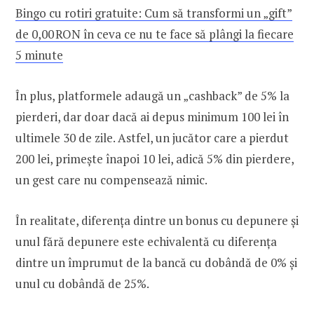
Bingo cu rotiri gratuite: Cum să transformi un „gift”
de 0,00 RON în ceva ce nu te face să plângi la fiecare
5 minute
În plus, platformele adaugă un „cashback” de 5% la
pierderi, dar doar dacă ai depus minimum 100 lei în
ultimele 30 de zile. Astfel, un jucător care a pierdut
200 lei, primește înapoi 10 lei, adică 5% din pierdere,
un gest care nu compensează nimic.
În realitate, diferența dintre un bonus cu depunere și
unul fără depunere este echivalentă cu diferența
dintre un împrumut de la bancă cu dobândă de 0% și
unul cu dobândă de 25%.