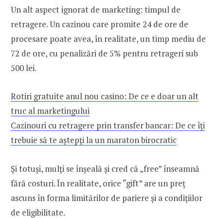
Un alt aspect ignorat de marketing: timpul de
retragere. Un cazinou care promite 24 de ore de
procesare poate avea, în realitate, un timp mediu de
72 de ore, cu penalizări de 5% pentru retrageri sub
500 lei.
Rotiri gratuite anul nou casino: De ce e doar un alt
truc al marketingului
Cazinouri cu retragere prin transfer bancar: De ce îți
trebuie să te aștepţi la un maraton birocratic
Și totuși, mulți se înșeală și cred că „free” înseamnă
fără costuri. În realitate, orice “gift” are un preț
ascuns în forma limitărilor de pariere și a condițiilor
de eligibilitate.