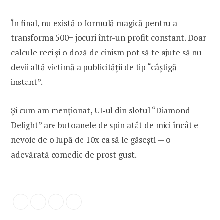
În final, nu există o formulă magică pentru a
transforma 500+ jocuri într-un profit constant. Doar
calcule reci și o doză de cinism pot să te ajute să nu
devii altă victimă a publicității de tip “câștigă
instant”.
Și cum am menționat, UI‑ul din slotul “Diamond
Delight” are butoanele de spin atât de mici încât e
nevoie de o lupă de 10x ca să le găsești — o
adevărată comedie de prost gust.