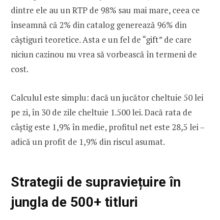
dintre ele au un RTP de 98% sau mai mare, ceea ce
înseamnă că 2% din catalog generează 96% din
câștiguri teoretice. Asta e un fel de “gift” de care
niciun cazinou nu vrea să vorbească în termeni de
cost.
Calculul este simplu: dacă un jucător cheltuie 50 lei
pe zi, în 30 de zile cheltuie 1.500 lei. Dacă rata de
câștig este 1,9% în medie, profitul net este 28,5 lei –
adică un profit de 1,9% din riscul asumat.
Strategii de supraviețuire în
jungla de 500+ titluri