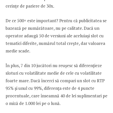
cerințe de pariere de 30x.
De ce 500+ este important? Pentru că publicitatea se
bazează pe numărătoare, nu pe calitate. Dacă un
operator adaugă 50 de versiuni ale aceluiași slot cu
tematici diferite, numărul total crește, dar valoarea
medie scade.
În plus, 7 din 10 jucători nu reușesc să diferențieze
sloturi cu volatilitate medie de cele cu volatilitate
foarte mare. Dacă încerci să compari un slot cu RTP
95% și unul cu 99%, diferența este de 4 puncte
procentuale, care înseamnă 40 de lei suplimentari pe
o miză de 1.000 lei pe o lună.