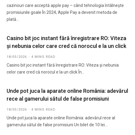
cazinouri care acceptă apple pay – când tehnologia întâlnește
promisiunile goale În 2024, Apple Pay a devenit metoda de
plată…
Casino bit joc instant fără înregistrare RO: Viteza
și nebunia celor care cred că norocul e la un click
18/05/2026
4 MINS READ
Casino bit joc instant fără înregistrare RO: Viteza și nebunia
celor care cred că norocul e la un click În…
Unde pot juca la aparate online România: adevărul
rece al gamerului sătul de false promisiuni
18/05/2026
4 MINS READ
Unde pot juca la aparate online România: adevărul rece al
gamerului sătul de false promisiuni Un bilet de 10 lei…