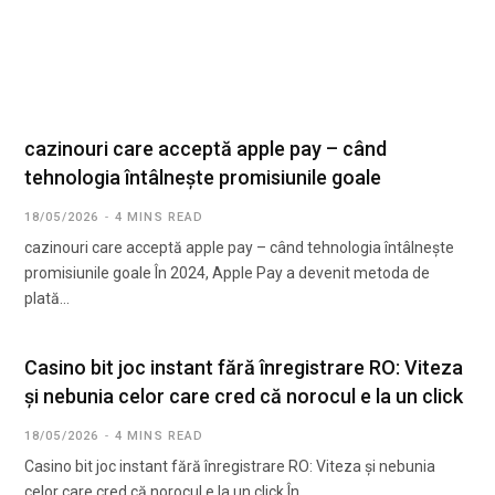
cazinouri care acceptă apple pay – când
tehnologia întâlnește promisiunile goale
18/05/2026
4 MINS READ
cazinouri care acceptă apple pay – când tehnologia întâlnește
promisiunile goale În 2024, Apple Pay a devenit metoda de
plată…
Casino bit joc instant fără înregistrare RO: Viteza
și nebunia celor care cred că norocul e la un click
18/05/2026
4 MINS READ
Casino bit joc instant fără înregistrare RO: Viteza și nebunia
celor care cred că norocul e la un click În…