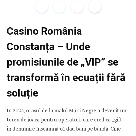
Casino România
Constanța – Unde
promisiunile de „VIP” se
transformă în ecuații fără
soluție
În 2024, orașul de la malul Mării Negre a devenit un
teren de joacă pentru operatorii care cred că „gift”
în denumire înseamnă că dau bani pe bandă. Cine