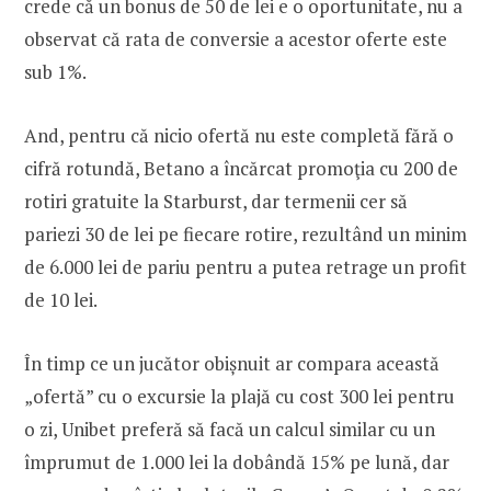
crede că un bonus de 50 de lei e o oportunitate, nu a
observat că rata de conversie a acestor oferte este
sub 1%.
And, pentru că nicio ofertă nu este completă fără o
cifră rotundă, Betano a încărcat promoţia cu 200 de
rotiri gratuite la Starburst, dar termenii cer să
pariezi 30 de lei pe fiecare rotire, rezultând un minim
de 6.000 lei de pariu pentru a putea retrage un profit
de 10 lei.
În timp ce un jucător obișnuit ar compara această
„ofertă” cu o excursie la plajă cu cost 300 lei pentru
o zi, Unibet preferă să facă un calcul similar cu un
împrumut de 1.000 lei la dobândă 15% pe lună, dar