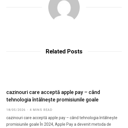
Related Posts
cazinouri care acceptă apple pay – când
tehnologia întâlnește promisiunile goale
18/05/2026
4 MINS READ
cazinouri care acceptă apple pay – când tehnologia întâlnește
promisiunile goale În 2024, Apple Pay a devenit metoda de