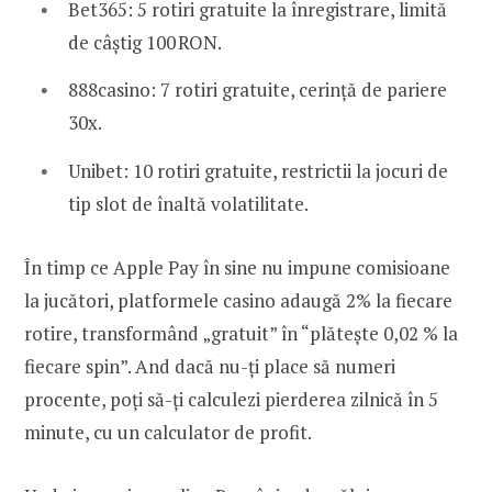
Bet365: 5 rotiri gratuite la înregistrare, limită
de câștig 100 RON.
888casino: 7 rotiri gratuite, cerință de pariere
30x.
Unibet: 10 rotiri gratuite, restrictii la jocuri de
tip slot de înaltă volatilitate.
În timp ce Apple Pay în sine nu impune comisioane
la jucători, platformele casino adaugă 2% la fiecare
rotire, transformând „gratuit” în “plătește 0,02 % la
fiecare spin”. And dacă nu-ți place să numeri
procente, poți să-ți calculezi pierderea zilnică în 5
minute, cu un calculator de profit.