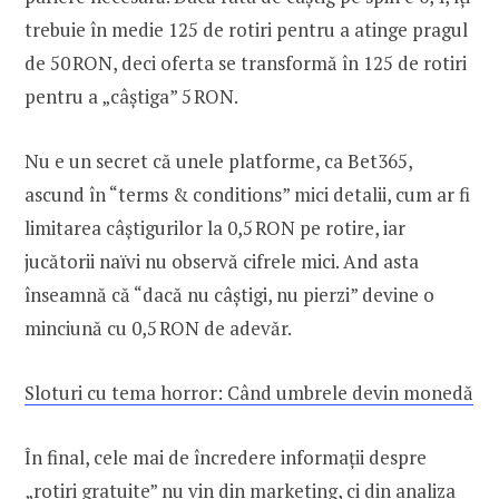
trebuie în medie 125 de rotiri pentru a atinge pragul
de 50 RON, deci oferta se transformă în 125 de rotiri
pentru a „câștiga” 5 RON.
Nu e un secret că unele platforme, ca Bet365,
ascund în “terms & conditions” mici detalii, cum ar fi
limitarea câștigurilor la 0,5 RON pe rotire, iar
jucătorii naïvi nu observă cifrele mici. And asta
înseamnă că “dacă nu câștigi, nu pierzi” devine o
minciună cu 0,5 RON de adevăr.
Sloturi cu tema horror: Când umbrele devin monedă
În final, cele mai de încredere informații despre
„rotiri gratuite” nu vin din marketing, ci din analiza