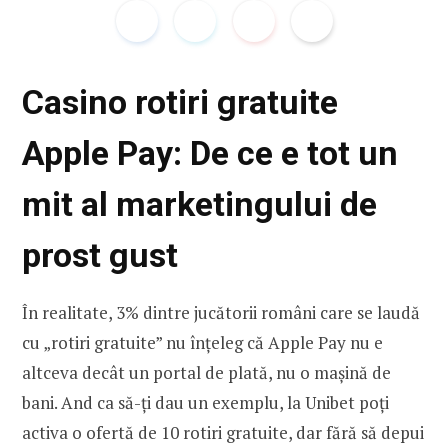
Casino rotiri gratuite
Apple Pay: De ce e tot un
mit al marketingului de
prost gust
În realitate, 3% dintre jucătorii români care se laudă
cu „rotiri gratuite” nu înțeleg că Apple Pay nu e
altceva decât un portal de plată, nu o mașină de
bani. And ca să-ți dau un exemplu, la Unibet poți
activa o ofertă de 10 rotiri gratuite, dar fără să depui