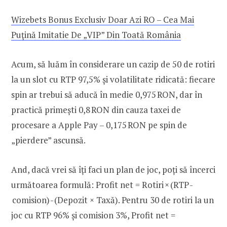
Wizebets Bonus Exclusiv Doar Azi RO – Cea Mai
Puţină Imitatie De „VIP” Din Toată România
Acum, să luăm în considerare un cazip de 50 de rotiri
la un slot cu RTP 97,5% și volatilitate ridicată: fiecare
spin ar trebui să aducă în medie 0,975 RON, dar în
practică primești 0,8 RON din cauza taxei de
procesare a Apple Pay – 0,175 RON pe spin de
„pierdere” ascunsă.
And, dacă vrei să îți faci un plan de joc, poți să încerci
următoarea formulă: Profit net = Rotiri × (RTP -
comision) - (Depozit × Taxă). Pentru 30 de rotiri la un
joc cu RTP 96% și comision 3%, Profit net =