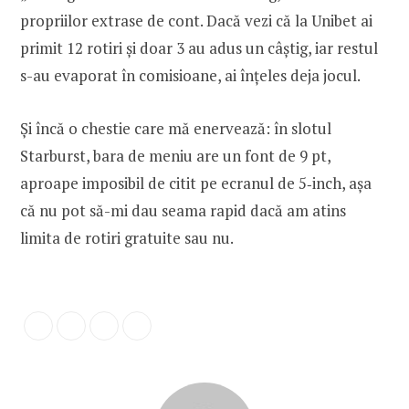
propriilor extrase de cont. Dacă vezi că la Unibet ai
primit 12 rotiri și doar 3 au adus un câștig, iar restul
s-au evaporat în comisioane, ai înțeles deja jocul.
Și încă o chestie care mă enervează: în slotul
Starburst, bara de meniu are un font de 9 pt,
aproape imposibil de citit pe ecranul de 5‑inch, așa
că nu pot să-mi dau seama rapid dacă am atins
limita de rotiri gratuite sau nu.