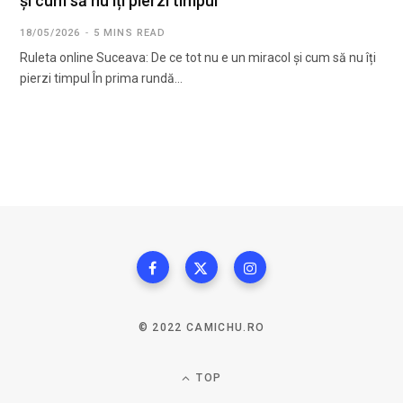
și cum să nu îți pierzi timpul
18/05/2026
5 MINS READ
Ruleta online Suceava: De ce tot nu e un miracol și cum să nu îți
pierzi timpul În prima rundă…
© 2022 CAMICHU.RO
TOP