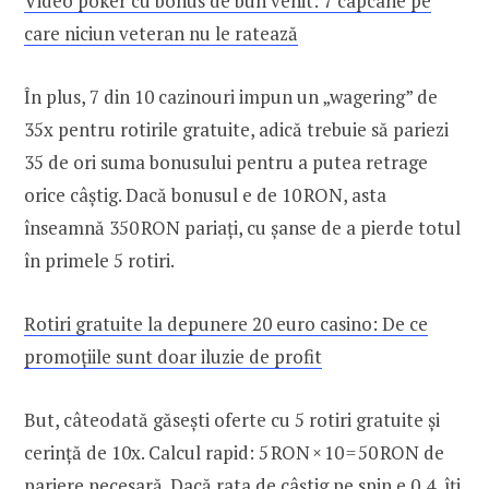
Video poker cu bonus de bun venit: 7 capcane pe
care niciun veteran nu le ratează
În plus, 7 din 10 cazinouri impun un „wagering” de
35x pentru rotirile gratuite, adică trebuie să pariezi
35 de ori suma bonusului pentru a putea retrage
orice câștig. Dacă bonusul e de 10 RON, asta
înseamnă 350 RON pariați, cu șanse de a pierde totul
în primele 5 rotiri.
Rotiri gratuite la depunere 20 euro casino: De ce
promoțiile sunt doar iluzie de profit
But, câteodată găsești oferte cu 5 rotiri gratuite și
cerință de 10x. Calcul rapid: 5 RON × 10 = 50 RON de
pariere necesară. Dacă rata de câștig pe spin e 0,4, îți