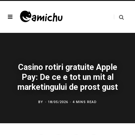
Casino rotiri gratuite Apple
Pay: De ce e tot un mit al
marketingului de prost gust
BY
18/05/2026
4 MINS READ