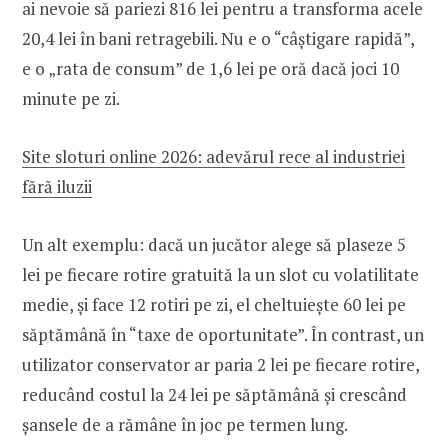
ai nevoie să pariezi 816 lei pentru a transforma acele
20,4 lei în bani retragebili. Nu e o “câștigare rapidă”,
e o „rata de consum” de 1,6 lei pe oră dacă joci 10
minute pe zi.
Site sloturi online 2026: adevărul rece al industriei
fără iluzii
Un alt exemplu: dacă un jucător alege să plaseze 5
lei pe fiecare rotire gratuită la un slot cu volatilitate
medie, și face 12 rotiri pe zi, el cheltuiește 60 lei pe
săptămână în “taxe de oportunitate”. În contrast, un
utilizator conservator ar paria 2 lei pe fiecare rotire,
reducând costul la 24 lei pe săptămână și crescând
șansele de a rămâne în joc pe termen lung.