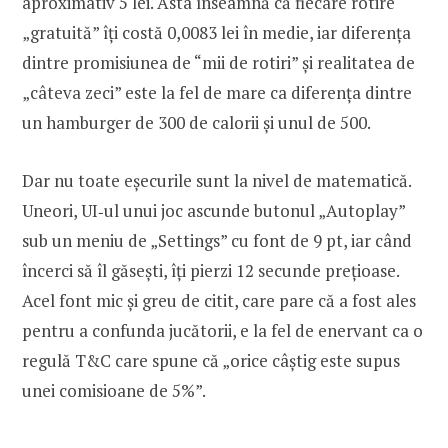
aproximativ 5 lei. Asta înseamnă că fiecare rotire
„gratuită” îți costă 0,0083 lei în medie, iar diferența
dintre promisiunea de “mii de rotiri” și realitatea de
„câteva zeci” este la fel de mare ca diferența dintre
un hamburger de 300 de calorii și unul de 500.
Dar nu toate eșecurile sunt la nivel de matematică.
Uneori, UI‑ul unui joc ascunde butonul „Autoplay”
sub un meniu de „Settings” cu font de 9 pt, iar când
încerci să îl găsești, îți pierzi 12 secunde prețioase.
Acel font mic și greu de citit, care pare că a fost ales
pentru a confunda jucătorii, e la fel de enervant ca o
regulă T&C care spune că „orice câștig este supus
unei comisioane de 5%”.