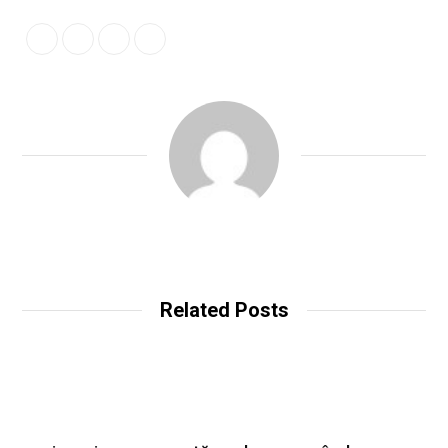
Related Posts