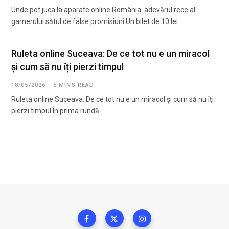
Unde pot juca la aparate online România: adevărul rece al
gamerului sătul de false promisiuni Un bilet de 10 lei…
Ruleta online Suceava: De ce tot nu e un miracol
și cum să nu îți pierzi timpul
18/05/2026
5 MINS READ
Ruleta online Suceava: De ce tot nu e un miracol și cum să nu îți
pierzi timpul În prima rundă…