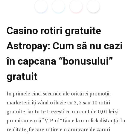
Casino rotiri gratuite
Astropay: Cum să nu cazi
în capcana “bonusului”
gratuit
În primele cinci secunde ale oricărei promoții,
marketerii îți vând o iluzie cu 2, 5 sau 10 rotiri
gratuite, iar tu te trezești cu un cont de 0,01 lei și
promisiunea că “VIP-ul” tău e la un click distanță. În
realitate, fiecare rotire e o aruncare de zaruri