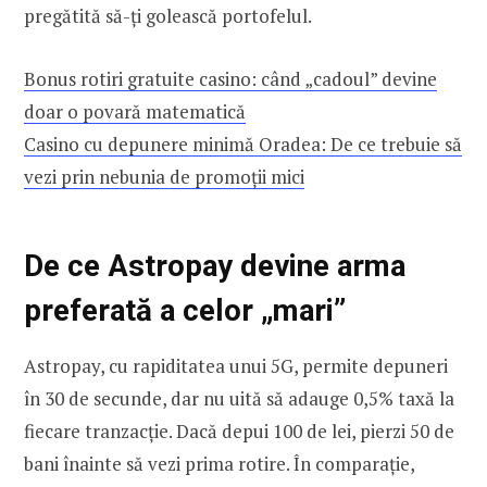
pregătită să-ți golească portofelul.
Bonus rotiri gratuite casino: când „cadoul” devine
doar o povară matematică
Casino cu depunere minimă Oradea: De ce trebuie să
vezi prin nebunia de promoții mici
De ce Astropay devine arma
preferată a celor „mari”
Astropay, cu rapiditatea unui 5G, permite depuneri
în 30 de secunde, dar nu uită să adauge 0,5% taxă la
fiecare tranzacție. Dacă depui 100 de lei, pierzi 50 de
bani înainte să vezi prima rotire. În comparație,