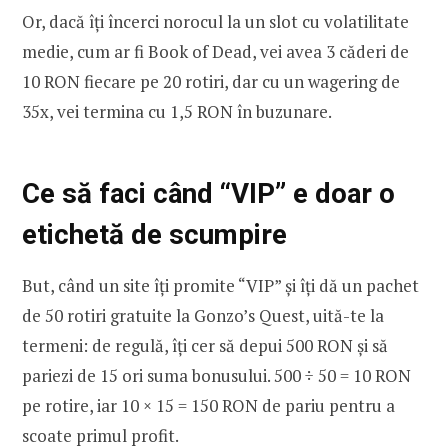
Or, dacă îți încerci norocul la un slot cu volatilitate
medie, cum ar fi Book of Dead, vei avea 3 căderi de
10 RON fiecare pe 20 rotiri, dar cu un wagering de
35x, vei termina cu 1,5 RON în buzunare.
Ce să faci când “VIP” e doar o
etichetă de scumpire
But, când un site îți promite “VIP” și îți dă un pachet
de 50 rotiri gratuite la Gonzo’s Quest, uită-te la
termeni: de regulă, îți cer să depui 500 RON și să
pariezi de 15 ori suma bonusului. 500 ÷ 50 = 10 RON
pe rotire, iar 10 × 15 = 150 RON de pariu pentru a
scoate primul profit.