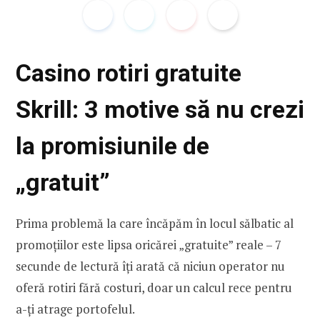
Casino rotiri gratuite
Skrill: 3 motive să nu crezi
la promisiunile de
„gratuit”
Prima problemă la care încăpăm în locul sălbatic al
promoțiilor este lipsa oricărei „gratuite” reale – 7
secunde de lectură îți arată că niciun operator nu
oferă rotiri fără costuri, doar un calcul rece pentru
a-ți atrage portofelul.