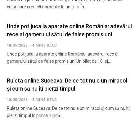
celor care cred că norocul e la un click În…
Unde pot juca la aparate online România: adevărul
rece al gamerului sătul de false promisiuni
18/05/2026
4 MINS READ
Unde pot juca la aparate online România: adevărul rece al
gamerului sătul de false promisiuni Un bilet de 10 lei…
Ruleta online Suceava: De ce tot nu e un miracol
și cum să nu îți pierzi timpul
18/05/2026
5 MINS READ
Ruleta online Suceava: De ce tot nu e un miracol și cum să nu îți
pierzi timpul În prima rundă…