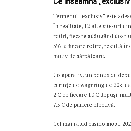
Ce înseamnă „exclusiv 
Termenul „exclusiv” este adese
În realitate, 12 alte site-uri
rotiri, fiecare adăugând doar 
3% la fiecare rotire, rezultă în
motiv de sărbătoare.
Comparativ, un bonus de depun
cerințe de wagering de 20x, dar
2 € pe fiecare 10 € depuși, mult
7,5 € de pariere efectivă.
Cel mai rapid casino mobil 2026