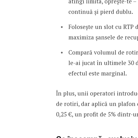
atingi limita, oprește-te –
continuă și pierd dublu.
Folosește un slot cu RTP 
maximiza șansele de recup
Compară volumul de rotiri
le-ai jucat în ultimele 30 
efectul este marginal.
În plus, unii operatori introd
de rotiri, dar aplică un plafon 
0,25 €, un profit de 5% dintr-u