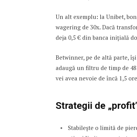
Un alt exemplu: la Unibet, bonu
wagering de 30x. Dacă transform
deja 0,5 € din banca inițială 
Betwinner, pe de altă parte, îș
adaugă un filtru de timp de 48
vei avea nevoie de încă 1,5 ore
Strategii de „profi
Stabilește o limită de pier