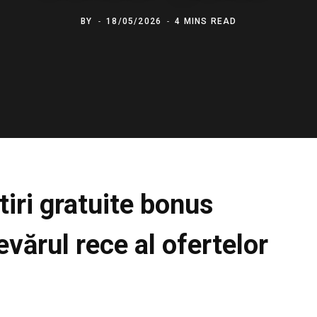
BY
18/05/2026
4 MINS READ
tiri gratuite bonus
vărul rece al ofertelor