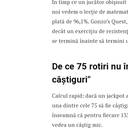
În timp ce un jucător obișnuit
noi vedem o lecție de matematic
plată de 96,1%. Gonzo’s Quest,
decât un exercițiu de rezisten
se termină înainte să termini 
De ce 75 rotiri nu
câștiguri”
Calcul rapid: dacă un jackpot a
una dintre cele 75 să fie câști
înseamnă că pentru fiecare 133
vedea un câștig mic.