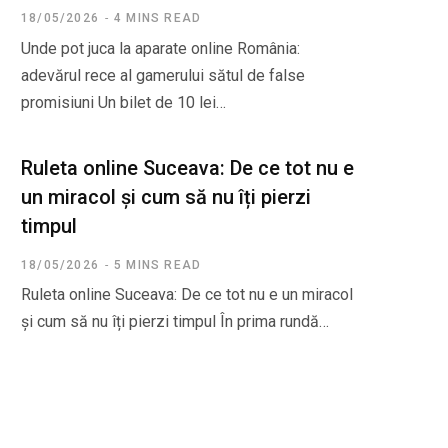
18/05/2026
4 MINS READ
Unde pot juca la aparate online România:
adevărul rece al gamerului sătul de false
promisiuni Un bilet de 10 lei…
Ruleta online Suceava: De ce tot nu e
un miracol și cum să nu îți pierzi
timpul
18/05/2026
5 MINS READ
Ruleta online Suceava: De ce tot nu e un miracol
și cum să nu îți pierzi timpul În prima rundă…