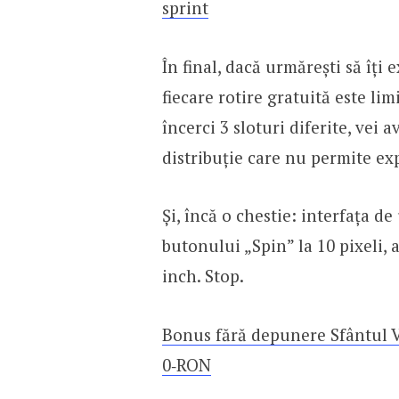
sprint
În final, dacă urmărești să îți e
fiecare rotire gratuită este lim
încerci 3 sloturi diferite, vei 
distribuție care nu permite exp
Și, încă o chestie: interfața d
butonului „Spin” la 10 pixeli, 
inch. Stop.
Bonus fără depunere Sfântul V
0‑RON