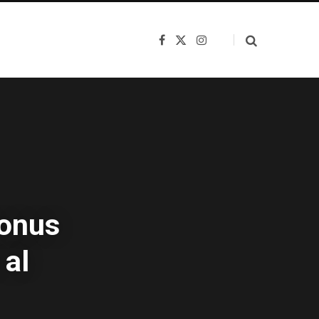
F
X
I
a
(
n
c
T
s
e
w
t
b
i
a
o
t
g
o
t
r
k
e
a
r
m
)
bonus
 al