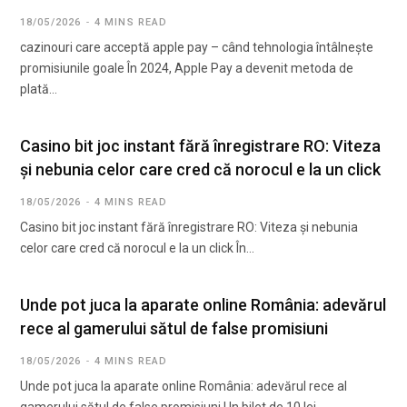
18/05/2026
4 MINS READ
cazinouri care acceptă apple pay – când tehnologia întâlnește
promisiunile goale În 2024, Apple Pay a devenit metoda de
plată…
Casino bit joc instant fără înregistrare RO: Viteza
și nebunia celor care cred că norocul e la un click
18/05/2026
4 MINS READ
Casino bit joc instant fără înregistrare RO: Viteza și nebunia
celor care cred că norocul e la un click În…
Unde pot juca la aparate online România: adevărul
rece al gamerului sătul de false promisiuni
18/05/2026
4 MINS READ
Unde pot juca la aparate online România: adevărul rece al
gamerului sătul de false promisiuni Un bilet de 10 lei…