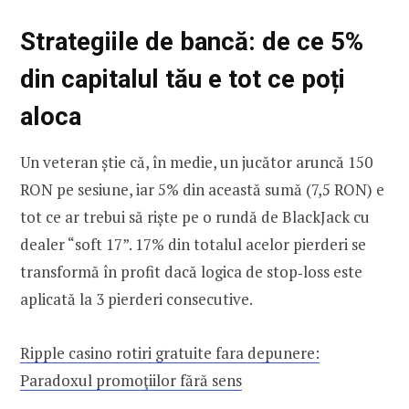
Strategiile de bancă: de ce 5%
din capitalul tău e tot ce poți
aloca
Un veteran știe că, în medie, un jucător aruncă 150
RON pe sesiune, iar 5% din această sumă (7,5 RON) e
tot ce ar trebui să riște pe o rundă de BlackJack cu
dealer “soft 17”. 17% din totalul acelor pierderi se
transformă în profit dacă logica de stop‑loss este
aplicată la 3 pierderi consecutive.
Ripple casino rotiri gratuite fara depunere:
Paradoxul promoţiilor fără sens