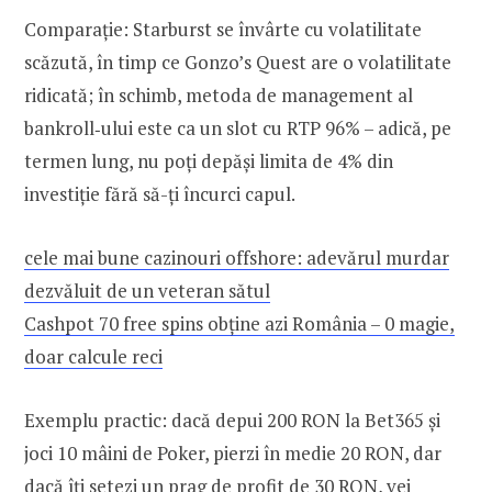
Comparație: Starburst se învârte cu volatilitate
scăzută, în timp ce Gonzo’s Quest are o volatilitate
ridicată; în schimb, metoda de management al
bankroll‑ului este ca un slot cu RTP 96% – adică, pe
termen lung, nu poți depăși limita de 4% din
investiție fără să-ți încurci capul.
cele mai bune cazinouri offshore: adevărul murdar
dezvăluit de un veteran sătul
Cashpot 70 free spins obține azi România – 0 magie,
doar calcule reci
Exemplu practic: dacă depui 200 RON la Bet365 și
joci 10 mâini de Poker, pierzi în medie 20 RON, dar
dacă îți setezi un prag de profit de 30 RON, vei