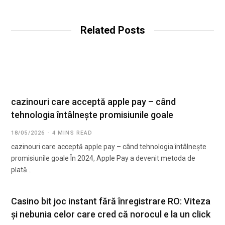
Related Posts
cazinouri care acceptă apple pay – când
tehnologia întâlnește promisiunile goale
18/05/2026
4 MINS READ
cazinouri care acceptă apple pay – când tehnologia întâlnește
promisiunile goale În 2024, Apple Pay a devenit metoda de
plată…
Casino bit joc instant fără înregistrare RO: Viteza
și nebunia celor care cred că norocul e la un click