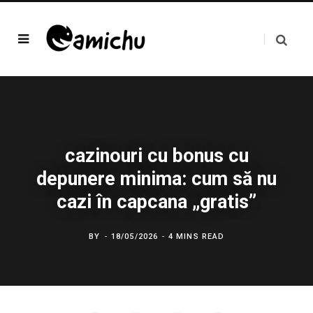
cazinouri cu bonus cu
depunere minima: cum să nu
cazi în capcana „gratis”
BY
18/05/2026
4 MINS READ