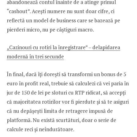
abandonează contul înainte de a atinge primul
“cashout”. Acești numere nu sunt doar cifre, ci
reflectă un model de business care se bazează pe
pierderi micro, nu pe câștiguri macro.
„Cazinouri cu rotiri la înregistrare” – delapidarea
modernă în trei secunde
În final, dacă îți dorești să transformi un bonus de 5
euro în profit real, trebuie să calculezi că vei paria în
jur de 150 de lei pe sloturi cu RTP ridicat, să accepți
că majoritatea rotirilor vor fi pierdute și să te asiguri
că nu depășești limita de retragere impusă de
platformă. Nu există scurtături, doar o serie de
calcule reci și neîndurătoare.